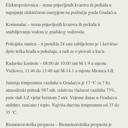
Elektroposlovnica – nema prijavljenih kvarova ili prekida u
napajanju električnom energijom na području grada Gradačca.
Komunalac – nema prijavljenih kvarova ili prekida u
snabdijevanju vodom iz gradskog vodovoda.
Policijska stanica – u protekla 24 sata zabilježeno je 1 krivično
djelo teška krađa u pokušaju, a radi se o provali u kuću.
Radarske kontrole – 08:00 do 10:00 sati M-1.9 u mjestu
Vučkovci, 11:40 do 13:40 sati M-14.1 u mjestu Mionica I-II.
Jutarnja temperatura vazduha u Gradačcu je 17 °C (u 7 h),
atmosferski pritisak 987 mb, relativna vlažnost vazduha 73%,
puše slab J-Z vjetar brzinom 2 m/s. Vrijeme danas u Gradačcu
stabilno, sunčano i toplo. Najviša dnevna temperatura od 33 do
35 °C.
Biometeorološka prognoza – Biometeorološka prognoza je