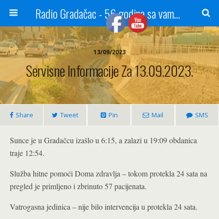
Radio Gradačac - 56 godina sa vama...
13/09/2023
Servisne Informacije Za 13.09.2023.
Share
Tweet
Pin
Mail
SMS
Sunce je u Gradačcu izašlo u 6:15, a zalazi u 19:09 obdanica
traje 12:54.
Služba hitne pomoći Doma zdravlja – tokom protekla 24 sata na
pregled je primljeno i zbrinuto 57 pacijenata.
Vatrogasna jedinica – nije bilo intervencija u protekla 24 sata.