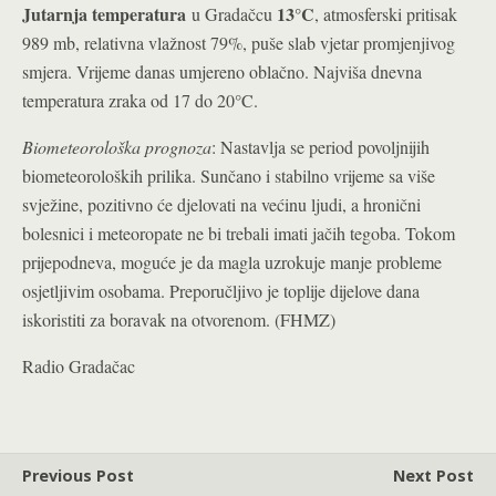
Jutarnja temperatura
13°C
u Gradačcu
, atmosferski pritisak
989 mb, relativna vlažnost 79%, puše slab vjetar promjenjivog
smjera. Vrijeme danas umjereno oblačno. Najviša dnevna
temperatura zraka od 17 do 20°C.
Biometeorološka prognoza
: Nastavlja se period povoljnijih
biometeoroloških prilika. Sunčano i stabilno vrijeme sa više
svježine, pozitivno će djelovati na većinu ljudi, a hronični
bolesnici i meteoropate ne bi trebali imati jačih tegoba. Tokom
prijepodneva, moguće je da magla uzrokuje manje probleme
osjetljivim osobama. Preporučljivo je toplije dijelove dana
iskoristiti za boravak na otvorenom. (FHMZ)
Radio Gradačac
Previous Post
Next Post