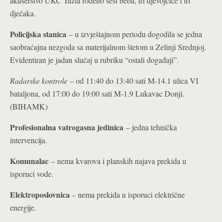
akušerstvo UKC Tuzla rođeno šest beba, tri djevojčice i tri
dječaka.
Policijska stanica
– u izvještajnom periodu dogodila se jedna
saobraćajna nezgoda sa materijalnom štetom u Zelinji Srednjoj.
Evidentiran je jadan slučaj u rubriku “ostali događaji”.
Radarske kontrole
– od 11:40 do 13:40 sati M-14.1 ulica VI
bataljona, od 17:00 do 19:00 sati M-1.9 Lukavac Donji.
(BIHAMK)
Profesionalna vatrogasna jedinica
– jedna tehnička
intervencija.
Komunalac
– nema kvarova i planskih najava prekida u
isporuci vode.
Elektroposlovnica
– nema prekida u isporuci električne
energije.