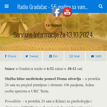
Radio Gradačac - 56 godina sa vama...
13/10/2024
Servisne Informacije Za 13.10.2024.
Share
Tweet
Pin
Mail
SMS
Sunce
6:52
18:12
u Gradačcu izašlo u
zalazi u
sati.
Služba hitne medicinske pomoći Doma zdravlja
– u protekla
24 sata na pregled primljeno i zbrinuto 106 pacijenta. Jedna
osoba upućena u UKC Tuzla.
Porodilište
– u protekla 24 sata u Klinici za ginekologiju i