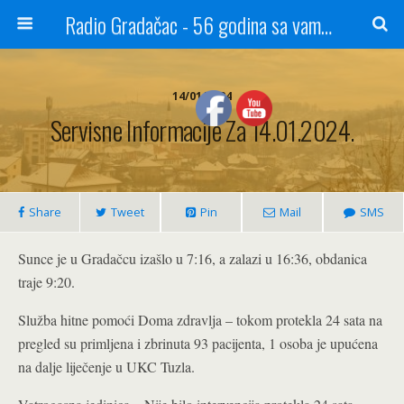
Radio Gradačac - 56 godina sa vama...
14/01/2024
Servisne Informacije Za 14.01.2024.
Share
Tweet
Pin
Mail
SMS
Sunce je u Gradačcu izašlo u 7:16, a zalazi u 16:36, obdanica
traje 9:20.
Služba hitne pomoći Doma zdravlja – tokom protekla 24 sata na
pregled su primljena i zbrinuta 93 pacijenta, 1 osoba je upućena
na dalje liječenje u UKC Tuzla.