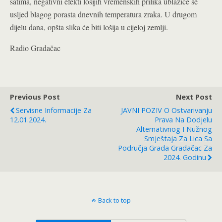
satima, negativni efekti lošijih vremenskih prilika ublažiće se
usljed blagog porasta dnevnih temperatura zraka. U drugom
dijelu dana, opšta slika će biti lošija u cijeloj zemlji.
Radio Gradačac
Previous Post
Next Post
Servisne Informacije Za
JAVNI POZIV O Ostvarivanju
12.01.2024.
Prava Na Dodjelu
Alternativnog I Nužnog
Smještaja Za Lica Sa
Područja Grada Gradačac Za
2024. Godinu
Back to top