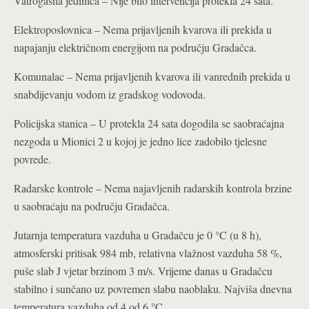
Vatrogasna jedinica – Nije bilo intervencija protekla 24 sata.
Elektroposlovnica – Nema prijavljenih kvarova ili prekida u
napajanju električnom energijom na području Gradačca.
Komunalac – Nema prijavljenih kvarova ili vanrednih prekida u
snabdijevanju vodom iz gradskog vodovoda.
Policijska stanica – U protekla 24 sata dogodila se saobraćajna
nezgoda u Mionici 2 u kojoj je jedno lice zadobilo tjelesne
povrede.
Radarske kontrole – Nema najavljenih radarskih kontrola brzine
u saobraćaju na području Gradačca.
Jutarnja temperatura vazduha u Gradačcu je 0 °C (u 8 h),
atmosferski pritisak 984 mb, relativna vlažnost vazduha 58 %,
puše slab J vjetar brzinom 3 m/s. Vrijeme danas u Gradačcu
stabilno i sunčano uz povremen slabu naoblaku. Najviša dnevna
temperatura vazduha od 4 od 6 °C.