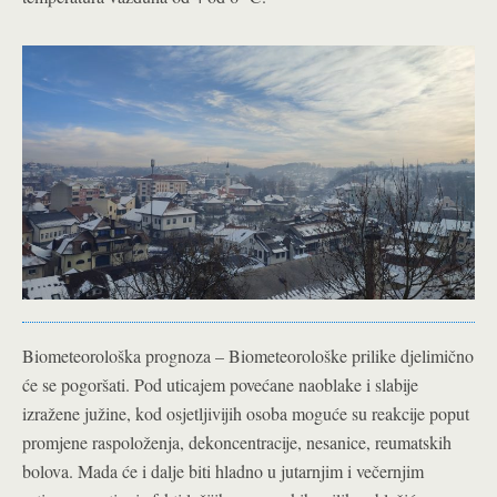
Biometeorološka prognoza – Biometeorološke prilike djelimično
će se pogoršati. Pod uticajem povećane naoblake i slabije
izražene južine, kod osjetljivijih osoba moguće su reakcije poput
promjene raspoloženja, dekoncentracije, nesanice, reumatskih
bolova. Mada će i dalje biti hladno u jutarnjim i večernjim