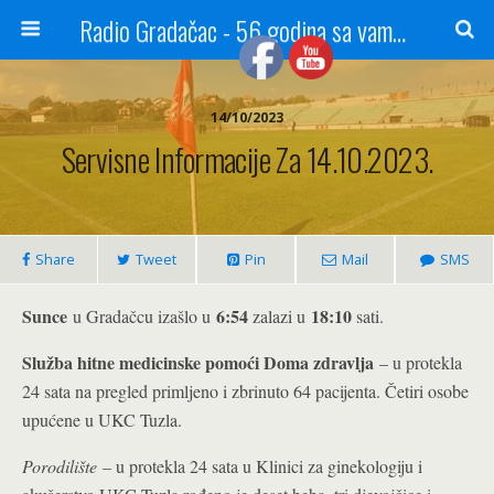
Radio Gradačac - 56 godina sa vama...
14/10/2023
Servisne Informacije Za 14.10.2023.
Share
Tweet
Pin
Mail
SMS
Sunce
6:54
18:10
u Gradačcu izašlo u
zalazi u
sati.
Služba hitne medicinske pomoći Doma zdravlja
– u protekla
24 sata na pregled primljeno i zbrinuto 64 pacijenta. Četiri osobe
upućene u UKC Tuzla.
Porodilište
– u protekla 24 sata u Klinici za ginekologiju i