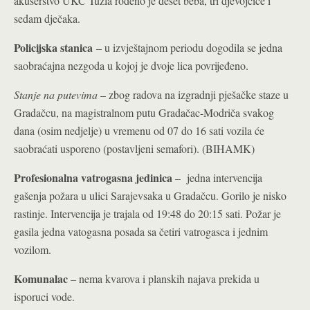
akušerstvo UKC Tuzla rođeno je deset beba, tri djevojčice i
sedam dječaka.
Policijska stanica
– u izvještajnom periodu dogodila se jedna
saobraćajna nezgoda u kojoj je dvoje lica povrijeđeno.
Stanje na putevima
– zbog radova na izgradnji pješačke staze u
Gradačcu, na magistralnom putu Gradačac-Modriča svakog
dana (osim nedjelje) u vremenu od 07 do 16 sati vozila će
saobraćati usporeno (postavljeni semafori). (BIHAMK)
Profesionalna vatrogasna jedinica
– jedna intervencija
gašenja požara u ulici Sarajevsaka u Gradačcu. Gorilo je nisko
rastinje. Intervencija je trajala od 19:48 do 20:15 sati. Požar je
gasila jedna vatogasna posada sa četiri vatrogasca i jednim
vozilom.
Komunalac
– nema kvarova i planskih najava prekida u
isporuci vode.