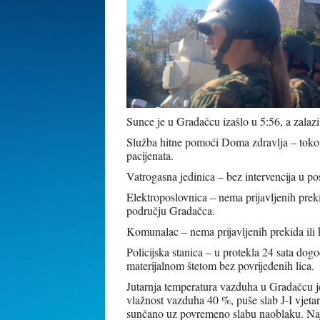
Sunce je u Gradačcu izašlo u 5:56, a zalazi
Služba hitne pomoći Doma zdravlja – tokom 
pacijenata.
Vatrogasna jedinica – bez intervencija u pos
Elektroposlovnica – nema prijavljenih prek
području Gradačca.
Komunalac – nema prijavljenih prekida ili
Policijska stanica – u protekla 24 sata dogo
materijalnom štetom bez povrijeđenih lica.
Jutarnja temperatura vazduha u Gradačcu je
vlažnost vazduha 40 %, puše slab J-I vjeta
sunčano uz povremeno slabu naoblaku. Naj