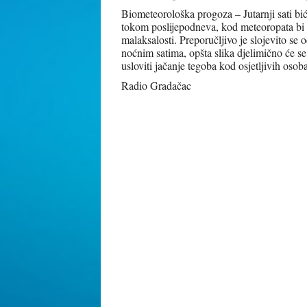
Biometeorološka progoza – Jutarnji sati bić
tokom poslijepodneva, kod meteoropata bi m
malaksalosti. Preporučljivo je slojevito se o
noćnim satima, opšta slika djelimično će s
usloviti jačanje tegoba kod osjetljivih osoba
Radio Gradačac