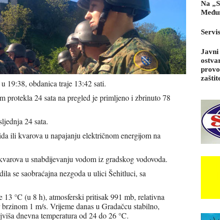
Na „S
Međun
Servi
Javni
ostva
provo
zaštit
 u 19:38, obdanica traje 13:42 sati.
protekla 24 sata na pregled je primljeno i zbrinuto 78
ljednja 24 sata.
ida ili kvarova u napajanju električnom energijom na
 kvarova u snabdijevanju vodom iz gradskog vodovoda.
dila se saobraćajna nezgoda u ulici Šehitluci, sa
 13 °C (u 8 h), atmosferski pritisak 991 mb, relativna
r brzinom 1 m/s. Vrijeme danas u Gradačcu stabilno,
viša dnevna temperatura od 24 do 26 °C.