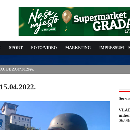
C
SPORT
FOTO/VIDEO
MARKETING
IMPRESSUM –
ISAN UGOVOR: 6,9 MILIONA KM ZA VODOSNABDIJEVANJE
15.04.2022.
Servi
VLAD
milio
06/08