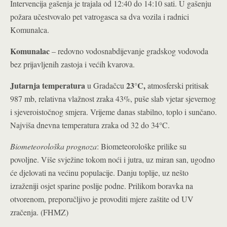
Intervencija gašenja je trajala od 12:40 do 14:10 sati. U gašenju
požara učestvovalo pet vatrogasca sa dva vozila i radnici
Komunalca.
Komunalac
– redovno vodosnabdijevanje gradskog vodovoda
bez prijavljenih zastoja i većih kvarova.
Jutarnja temperatura
23°C
,
u Gradačcu
atmosferski pritisak
987 mb, relativna vlažnost zraka 43%, puše slab vjetar sjevernog
i sjeveroistočnog smjera. Vrijeme danas stabilno, toplo i sunčano.
°
Najviša dnevna temperatura zraka od 32 do 34
C.
Biometeorološka prognoza
: Biometeorološke prilike su
povoljne. Više svježine tokom noći i jutra, uz miran san, ugodno
će djelovati na većinu populacije. Danju toplije, uz nešto
izraženiji osjet sparine poslije podne. Prilikom boravka na
otvorenom, preporučljivo je provoditi mjere zaštite od UV
zračenja. (FHMZ)