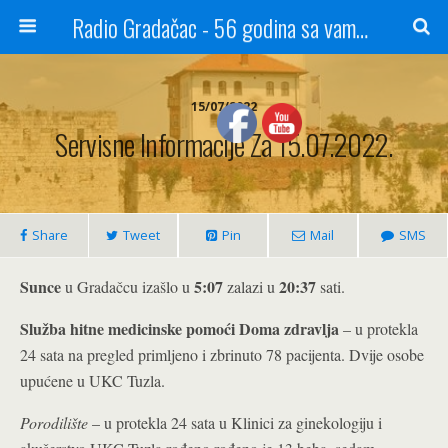
Radio Gradačac - 56 godina sa vama...
15/07/2022
Servisne Informacije Za 15.07.2022.
Share
Tweet
Pin
Mail
SMS
Sunce
5:07
20:37
u Gradačcu izašlo u
zalazi u
sati.
Služba hitne medicinske pomoći Doma zdravlja
– u protekla
24 sata na pregled primljeno i zbrinuto 78 pacijenta. Dvije osobe
upućene u UKC Tuzla.
Porodilište
– u protekla 24 sata u Klinici za ginekologiju i