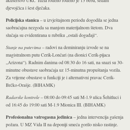
akušerstvo UKC Tuzla rođeno rođeno je 13 beba, sedam
djevojčica i šest dječaka.
Policijska stanica
– u izvještajnom periodu dogodila se jedna
saobraćajna nezgoda sa manjom materijalnom štetom. Dva
slučaja su evidentirana u rubriku „ostali događaji“.
Stanje na putevima
– radovi na deminiranju izvode se na
magistralnom putu Cerik-Lončari (na dionici Cerik-pijaca
„Arizona“). Radnim danima od 08:30 do 16 sati, na snazi su 30-
minutne obustave saobraćaja uz 15-minutna propuštanja vozila.
Za vrijeme obustave u funkciji je i alternativni pravac Cerik-
Brčko-Orašje. (BIHAMK)
Radarske kontrole
– 08:00 do 09:45 sati M-1.9 ulica Šehitluci i
od 16:45 do 19:00 sati M-1.9 Mionica III. (BIHAMK)
Profesionalna vatrogasna jedinica
– jedna intervencija gašenja
požara. U MZ Vida II na deponiji smeća gorilo nisko rastinje.