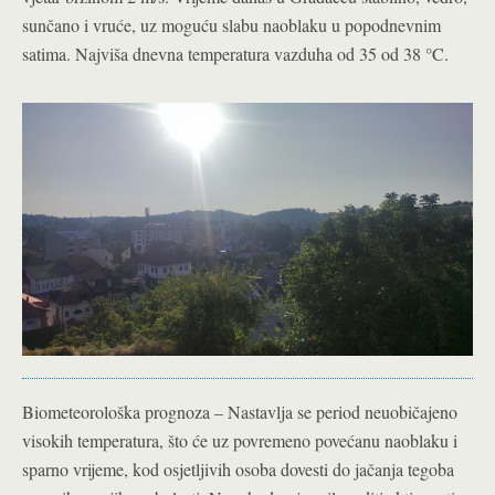
sunčano i vruće, uz moguću slabu naoblaku u popodnevnim
satima. Najviša dnevna temperatura vazduha od 35 od 38 °C.
Biometeorološka prognoza – Nastavlja se period neuobičajeno
visokih temperatura, što će uz povremeno povećanu naoblaku i
sparno vrijeme, kod osjetljivih osoba dovesti do jačanja tegoba