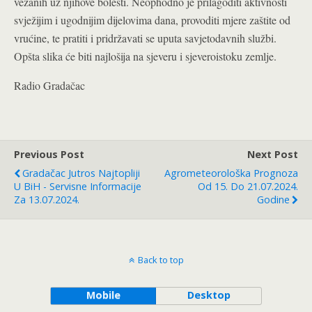
vezanih uz njihove bolesti. Neophodno je prilagoditi aktivnosti
svježijim i ugodnijim dijelovima dana, provoditi mjere zaštite od
vrućine, te pratiti i pridržavati se uputa savjetodavnih službi.
Opšta slika će biti najlošija na sjeveru i sjeveroistoku zemlje.
Radio Gradačac
Previous Post
Next Post
Gradačac Jutros Najtopliji
Agrometeorološka Prognoza
U BiH - Servisne Informacije
Od 15. Do 21.07.2024.
Za 13.07.2024.
Godine
Back to top
Mobile
Desktop