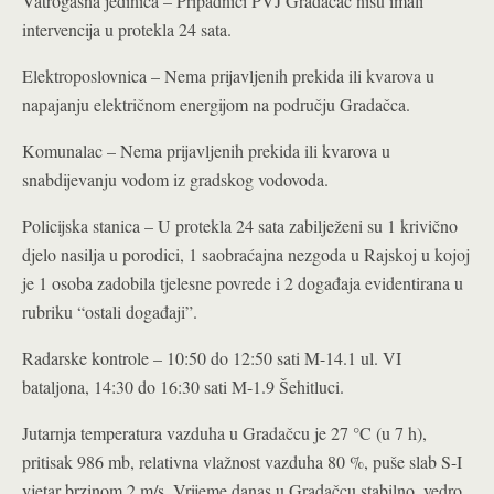
Vatrogasna jedinica – Pripadnici PVJ Gradačac nisu imali
intervencija u protekla 24 sata
.
Elektroposlovnica – Nema prijavljenih prekida ili kvarova u
napajanju električnom energijom na području Gradačca
.
Komunalac – Nema prijavljenih prekida ili kvarova u
snabdijevanju vodom iz gradskog vodovoda.
Policijska stanica – U protekla 24 sata zabilježeni su 1 krivično
djelo nasilja u porodici, 1 saobraćajna nezgoda u Rajskoj u kojoj
je 1 osoba zadobila tjelesne povrede i 2 događaja evidentirana u
rubriku “ostali događaji”.
Radarske kontrole – 10:50 do 12:50 sati M-14.1 ul. VI
bataljona, 14:30 do 16:30 sati M-1.9 Šehitluci.
Jutarnja temperatura vazduha u Gradačcu je 27 °C (u 7 h),
pritisak 986 mb, relativna vlažnost vazduha 80 %, puše slab S-I
vjetar brzinom 2 m/s. Vrijeme danas u Gradačcu stabilno, vedro,