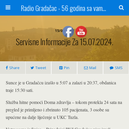
Radio Gradačac - 56 godina sa vama...
15/07/2024
Servisne Informacije Za 15.07.2024.
Share
Tweet
Pin
Mail
SMS
Sunce je u Gradačcu izašlo u 5:07 a zalazi u 20:37, obdanica
traje 15:30 sati.
Služba hitne pomoći Doma zdravlja – tokom protekla 24 sata na
pregled je primljeno i zbrinuto 105 pacijenata, 3 osobe su
upućene na dalje liječenje u UKC Tuzla.