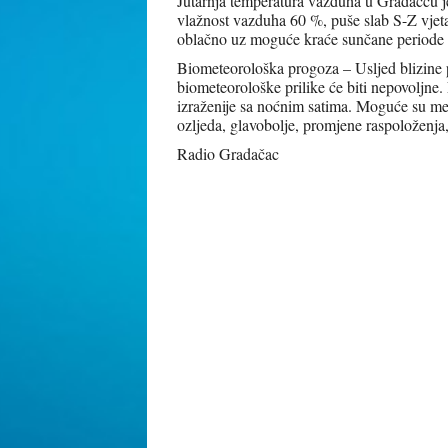
Jutarnja temperatura vazduha u Gradačcu je
vlažnost vazduha 60 %, puše slab S-Z vje
oblačno uz moguće kraće sunčane periode i
Biometeorološka progoza – Usljed blizine 
biometeorološke prilike će biti nepovoljne.
izraženije sa noćnim satima. Moguće su me
ozljeda, glavobolje, promjene raspoloženja,
Radio Gradačac