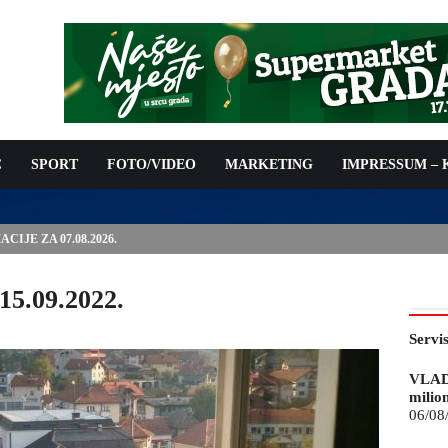
C
SPORT
FOTO/VIDEO
MARKETING
IMPRESSUM –
ISAN UGOVOR: 6,9 MILIONA KM ZA VODOSNABDIJEVANJE
15.09.2022.
Servi
VLAD
milio
06/08