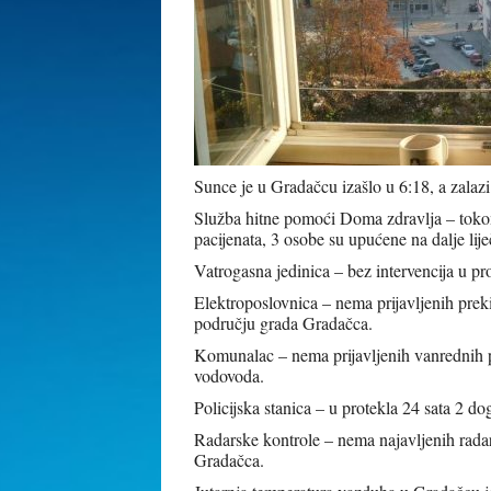
Sunce je u Gradačcu izašlo u 6:18, a zalazi
Služba hitne pomoći Doma zdravlja – tokom 
pacijenata, 3 osobe su upućene na dalje li
Vatrogasna jedinica – bez intervencija u pro
Elektroposlovnica – nema prijavljenih prek
području grada Gradačca.
Komunalac – nema prijavljenih vanrednih p
vodovoda.
Policijska stanica – u protekla 24 sata 2 do
Radarske kontrole – nema najavljenih radar
Gradačca.