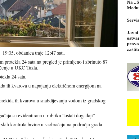
Na „S
Međun
Servi
Javni
ostva
provo
zaštit
 19:05, obdanica traje 12:47 sati.
protekla 24 sata na pregled je primljeno i zbrinuto 87
ječenje u UKC Tuzla.
tekla 24 sata.
ida ili kvarova u napajanju električnom energijom na
rekida ili kvarova u snabdijevanju vodom iz gradskog
gađaja su evidentirana u rubriku “ostali događaji”.
skih kontrola brzine u saobraćaju na području grada