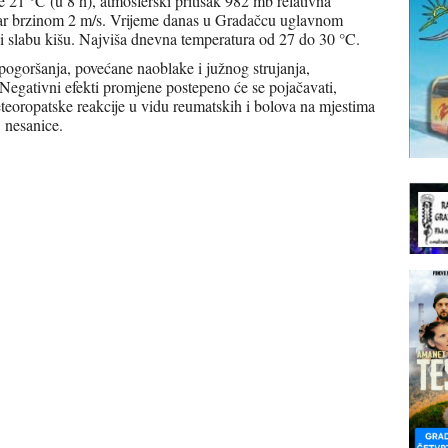
 21 °C (u 8 h), atmosferski pritisak 982 mb relativna
tar brzinom 2 m/s. Vrijeme danas u Gradačcu uglavnom
 slabu kišu. Najviša dnevna temperatura od 27 do 30 °C.
pogoršanja, povećane naoblake i južnog strujanja,
 Negativni efekti promjene postepeno će se pojačavati,
teoropatske reakcije u vidu reumatskih i bolova na mjestima
 nesanice.