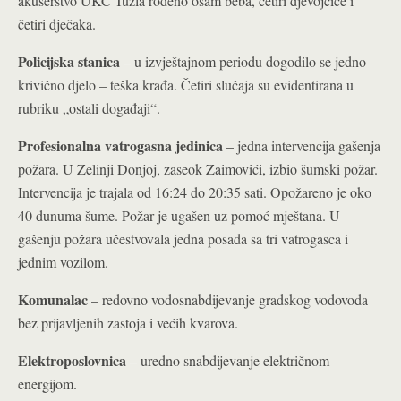
akušerstvo UKC Tuzla rođeno osam beba, četiri djevojčice i
četiri dječaka.
Policijska stanica
– u izvještajnom periodu dogodilo se jedno
krivično djelo – teška krađa. Četiri slučaja su evidentirana u
rubriku „ostali događaji“.
Profesionalna vatrogasna jedinica
– jedna intervencija gašenja
požara. U Zelinji Donjoj, zaseok Zaimovići, izbio šumski požar.
Intervencija je trajala od 16:24 do 20:35 sati. Opožareno je oko
40 dunuma šume. Požar je ugašen uz pomoć mještana. U
gašenju požara učestvovala jedna posada sa tri vatrogasca i
jednim vozilom.
Komunalac
– redovno vodosnabdijevanje gradskog vodovoda
bez prijavljenih zastoja i većih kvarova.
Elektroposlovnica
– uredno snabdijevanje električnom
energijom.