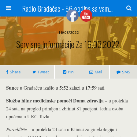
Radio Gradačac - 56 godina sa vama...
16/03/2022
Servisne Informacije Za 16.03.2022.
Share
Tweet
Pin
Mail
SMS
Sunce
5:52
17:59
u Gradačcu izašlo u
zalazi u
sati.
Služba hitne medicinske pomoći Doma zdravlja
– u protekla
24 sata na pregled primljen i zbrinut 81 pacijent. Jedna osoba
upućena u UKC Tuzla.
Porodilište
– u protekla 24 sata u Klinici za ginekologiju i