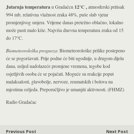
Jutarnja temperatura
12°C
,
u Gradačcu
atmosferski pritisak
994 mb, relativna vlažnost zraka 48%, puše slab vjetar
promjenjivog smjera. Vrijeme danas pretežno oblačno, lokalno
može pasti malo kiše. Najviša dnevna temperatura zraka od 15
do 17°C.
Biometeorološka prognoza
: Biometeorološke prilike postepeno
će se pogoršavati. Prije podne će biti ugodnije, u drugom dijelu
dana, usljed nadolazeće promjene vremena, tegobe kod
osjetljivih osoba će se pojačati. Moguće su reakcije poput
malaksalosti, glavobolje, nervoze, reumatskih i bolova na
mjestima ozljeda. Preporučljivo je umanjiti aktivnosti. (FHMZ)
Radio Gradačac
Previous Post
Next Post