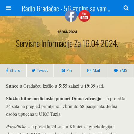
Radio Gradačac - 56 godina sa vama...
16/04/2024
Servisne Informacije Za 16.04.2024.
Share
Tweet
Pin
Mail
SMS
Sunce
5:55
19:39
u Gradačcu izašlo u
zalazi u
sati.
Služba hitne medicinske pomoći Doma zdravlja
– u protekla
24 sata na pregled primljeno i zbrinuto 68 pacijenata. Jedna
osoba upućena u UKC Tuzla.
Porodilište
– u protekla 24 sata u Klinici za ginekologiju i