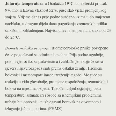
Jutarnja temperatura
19°C
u Gradačcu
, atmosferski pritisak
976 mb, relativna vlažnost 52%, puše slab vjetar promjenjivog
smjera. Vrijeme danas prije podne sunčano uz malu do umjerenu
naoblaku, u drugom dijelu dana pogoršanje vremenskih prilika
sa kišom i zahlađenjem. Najviša dnevna temperatura zraka od 23
do 25°C.
Biometeorološka prognoza
: Biometeorološke prilike postepeno
će se pogoršavati sa odmicanjem dana. Prije podne ugodnije,
potom vjetrovito, sa padavinama i zahlađenjem koje će se sa
sjevera i sjeverozapada širiti prema ostatku zemlje. Hronični
bolesnici i meteoropate imaće izraženije tegobe. Moguće su
reakcije u vidu glavobolje, promjene raspoloženja, reumatskih i
bolova na mjestima ozljeda. Također, usljed osjetnijeg pada
temperature, astmatičari i osobe sa ishemijskim problemima
trebaju biti oprezniji, te izbjegavati boravak na otvorenom i
izlaganje jačim naporima. (FHMZ)