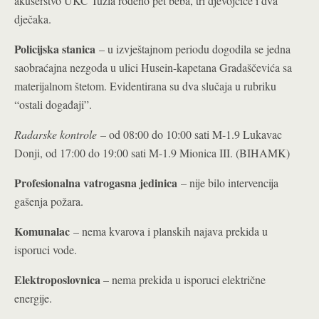
akušerstvo UKC Tuzla rođeno pet beba, tri djevojčice i dva
dječaka.
Policijska stanica
– u izvještajnom periodu dogodila se jedna
saobraćajna nezgoda u ulici Husein-kapetana Gradaščevića sa
materijalnom štetom. Evidentirana su dva slučaja u rubriku
“ostali događaji”.
Radarske kontrole
– od 08:00 do 10:00 sati M-1.9 Lukavac
Donji, od 17:00 do 19:00 sati M-1.9 Mionica III. (BIHAMK)
Profesionalna vatrogasna jedinica
– nije bilo intervencija
gašenja požara.
Komunalac
– nema kvarova i planskih najava prekida u
isporuci vode.
Elektroposlovnica
– nema prekida u isporuci električne
energije.