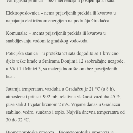
Vatrogasna jedinica – bez intervencija u posljednja 24 sata.
Elektroposlovnica – nema prijavljenih prekida ili kvarova u
napajanju električnom energijom na području Gradačca.
Komunalac – snema prijavljenih prekida ili kvarova u
snabdijevanju vodom iz gradskog vodovoda.
Policijska stanica – u protekla 24 sata dogodilo se 1 krivično
djelo teške krađe u Srnicama Donjim i 12 saobražajne nezgode,
u Vidi 1 i Minici 3, sa materijalnom štetom bez povrijeđenih
lica..
Jutarnja temperatura vazduha u Gradačcu je 21 °C (u 8 h),
atmosferski pritisak 992 mb, relativna vlažnost vazduha 45 %,
puše slab J-I vjetar brzinom 2 m/s. Vrijeme danas u Gradačcu
stabilno, vedro, sunčano i toplo. Najviša dnevna temperatura od
30 do 32 °C.
Biometeorološka progoza – Biometeorološka prognoza je