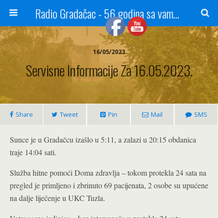
Radio Gradačac - 56 godina sa vama...
16/05/2023
Servisne Informacije Za 16.05.2023.
Share
Tweet
Pin
Mail
SMS
Sunce je u Gradačcu izašlo u 5:11, a zalazi u 20:15 obdanica
traje 14:04 sati.
Služba hitne pomoći Doma zdravlja – tokom protekla 24 sata na
pregled je primljeno i zbrinuto 69 pacijenata, 2 osobe su upućene
na dalje liječenje u UKC Tuzla.