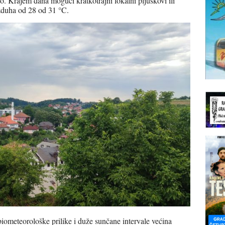
o. Krajem dana mogući kratkotrajni lokalni pljuskovi ili
zduha od 28 od 31 °C.
ometeorološke prilike i duže sunčane intervale većina