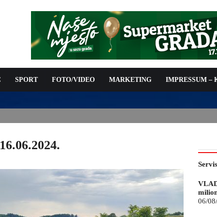
C
SPORT
FOTO/VIDEO
MARKETING
IMPRESSUM –
ISAN UGOVOR: 6,9 MILIONA KM ZA VODOSNABDIJEVANJE
16.06.2024.
Servi
VLAD
milio
06/08