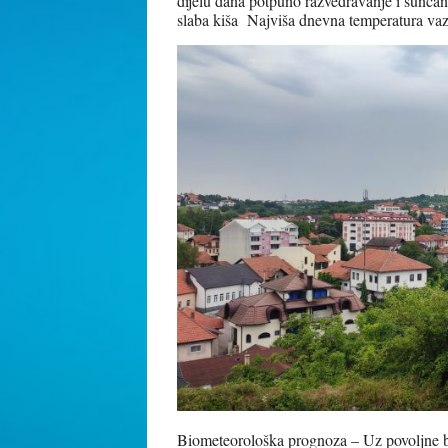
dijelu dana potpuno razvedravanje i sunčan
slaba kiša Najviša dnevna temperatura va
Biometeorološka prognoza – Uz povoljne bi