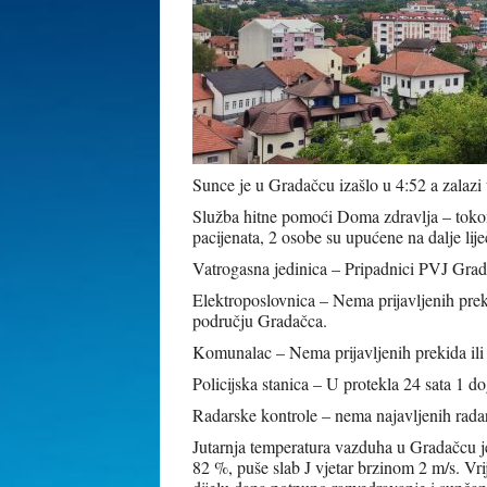
Sunce je u Gradačcu izašlo u 4:52 a zalazi 
Služba hitne pomoći Doma zdravlja – tokom 
pacijenata, 2 osobe su upućene na dalje li
Vatrogasna jedinica – Pripadnici PVJ Gradač
Elektroposlovnica – Nema prijavljenih prek
području Gradačca
.
Komunalac – Nema prijavljenih prekida il
Policijska stanica – U protekla 24 sata 1 do
Radarske kontrole – nema najavljenih radar
Jutarnja temperatura vazduha u Gradačcu je
82 %, puše slab J vjetar brzinom 2 m/s. V