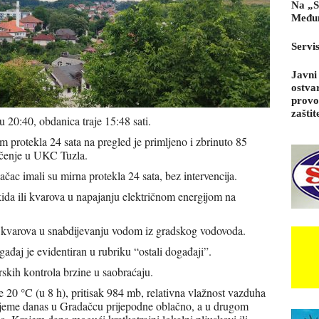
Na „S
Međun
Servi
Javni
ostva
provo
zaštit
u 20:40, obdanica traje 15:48 sati.
protekla 24 sata na pregled je primljeno i zbrinuto 85
ječenje u UKC Tuzla.
ac imali su mirna protekla 24 sata, bez intervencija.
ida ili kvarova u napajanju električnom energijom na
i kvarova u snabdijevanju vodom iz gradskog vodovoda.
gađaj je evidentiran u rubriku “ostali događaji”.
skih kontrola brzine u saobraćaju.
 20 °C (u 8 h), pritisak 984 mb, relativna vlažnost vazduha
rijeme danas u Gradačcu prijepodne oblačno, a u drugom