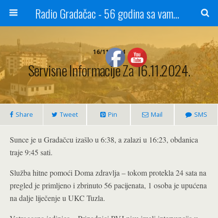
Radio Gradačac - 56 godina sa vama...
16/11/2024
Servisne Informacije Za 16.11.2024.
Share
Tweet
Pin
Mail
SMS
Sunce je u Gradačcu izašlo u 6:38, a zalazi u 16:23, obdanica
traje 9:45 sati.
Služba hitne pomoći Doma zdravlja – tokom protekla 24 sata na
pregled je primljeno i zbrinuto 56 pacijenata, 1 osoba je upućena
na dalje liječenje u UKC Tuzla.