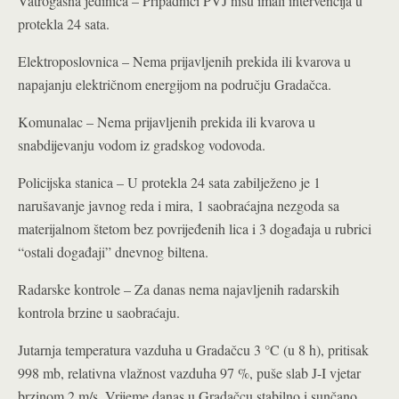
Vatrogasna jedinica – Pripadnici PVJ nisu imali intervencija u
protekla 24 sata.
Elektroposlovnica – Nema prijavljenih prekida ili kvarova u
napajanju električnom energijom na području Gradačca.
Komunalac – Nema prijavljenih prekida ili kvarova u
snabdijevanju vodom iz gradskog vodovoda.
Policijska stanica – U protekla 24 sata zabilježeno je 1
narušavanje javnog reda i mira, 1 saobraćajna nezgoda sa
materijalnom štetom bez povrijeđenih lica i 3 događaja u rubrici
“ostali događaji” dnevnog biltena.
Radarske kontrole – Za danas nema najavljenih radarskih
kontrola brzine u saobraćaju.
Jutarnja temperatura vazduha u Gradačcu 3 °C (u 8 h), pritisak
998 mb, relativna vlažnost vazduha 97 %, puše slab J-I vjetar
brzinom 2 m/s. Vrijeme danas u Gradačcu stabilno i sunčano.