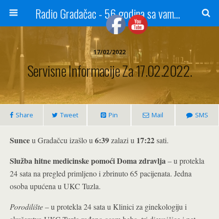
Radio Gradačac - 56 godina sa vama...
17/02/2022
Servisne Informacije Za 17.02.2022.
Share
Tweet
Pin
Mail
SMS
Sunce
6:39
17:22
u Gradačcu izašlo u
zalazi u
sati.
Služba hitne medicinske pomoći Doma zdravlja
– u protekla
24 sata na pregled primljeno i zbrinuto 65 pacijenata. Jedna
osoba upućena u UKC Tuzla.
Porodilište
– u protekla 24 sata u Klinici za ginekologiju i