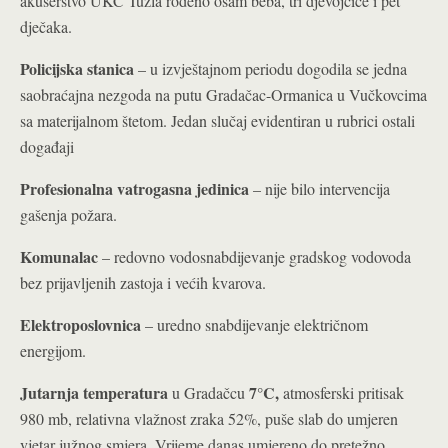
akušerstvo UKC Tuzla rođeno osam beba, tri djevojčice i pet
dječaka.
Policijska stanica
– u izvještajnom periodu dogodila se jedna
saobraćajna nezgoda na putu Gradačac-Ormanica u Vučkovcima
sa materijalnom štetom. Jedan slučaj evidentiran u rubrici ostali
događaji
Profesionalna vatrogasna jedinica
– nije bilo intervencija
gašenja požara.
Komunalac
– redovno vodosnabdijevanje gradskog vodovoda
bez prijavljenih zastoja i većih kvarova.
Elektroposlovnica
– uredno snabdijevanje električnom
energijom.
Jutarnja temperatura
7°C
,
u Gradačcu
atmosferski pritisak
980 mb, relativna vlažnost zraka 52%, puše slab do umjeren
vjetar južnog smjera. Vrijeme danas umjereno do pretežno