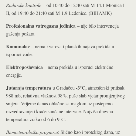
Radarske kontrole
– od 10:40 do 12:40 sati M-14.1 Mionica I-
II, od 19:40 do 21:40 sati M-1.9 Ledenice. (BIHAMK)
Profesionalna vatrogasna jedinica
– nije bilo intervencija
gašenja požara.
Komunalac
– nema kvarova i planskih najava prekida u
isporuci vode.
Elektroposlovnica
– nema prekida u isporuci električne
energije.
Jutarnja temperatura
-3°C,
u Gradačcu
atmosferski pritisak
988 mb, relativna vlažnost 98%, puše slab vjetar promjenjivog
smjera. Vrijeme danas oblačno sa maglom uz postepeno
razvedravanje i kraće sunčane intervale. Najviša dnevna
temperatura zraka od 6 do 9°C.
Biometeorološka prognoza
: Slično kao i proteklog dana, uz