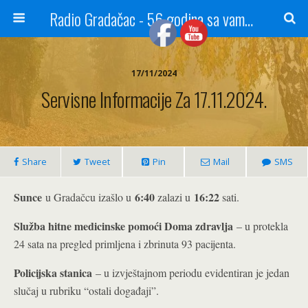
Radio Gradačac - 56 godina sa vama...
17/11/2024
Servisne Informacije Za 17.11.2024.
Share
Tweet
Pin
Mail
SMS
Sunce
6:40
16:22
u Gradačcu izašlo u
zalazi u
sati.
Služba hitne medicinske pomoći Doma zdravlja
– u protekla
24 sata na pregled primljena i zbrinuta 93 pacijenta.
Policijska stanica
– u izvještajnom periodu evidentiran je jedan
slučaj u rubriku “ostali događaji”.