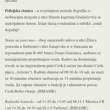
dječaka.
Policijska stanica
– u izvještajnom periodu dogodila se
saobraćajna nezgoda u ulici Husein-kapetana Gradaščevića sa
materijalnom štetom. Jedan slučaj evudentiran u rubriku „ostali
događaji“.
Stanje na putevima
– zbog sanacionih radova u ulici Žrtava
genocida u Srebrenici i ulici Sarajevska te u Srnicama na
regionalnom putu R-460 Srnice Donje-Gračanica, saobraća se
naizmjeničnim propuštanjem vozila. Radovi na deminiranju
izvode se na magistralnom putu Cerik-Lončari (na dionici Cerik-
pijaca „Arizona“). Radnim danima od 08:30 do 16 sati, na snazi
su 30-minutne obustave saobraćaja uz 15-minutna propuštanja
vozila. Za vrijeme obustave u funkciji je i alternativni pravac
Cerik-Brčko-Orašje. (BIHAMK)
Radarske kontrole
– od 11:45 do 13:45 sati M-14.1 Mionica I-II
i od 14:30 do 16:30 sati M-1.9 Vučkovci. (BIHAMK)