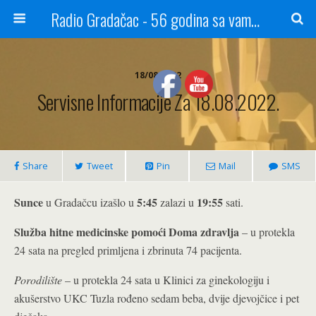
Radio Gradačac - 56 godina sa vama...
18/08/2022
Servisne Informacije Za 18.08.2022.
Share
Tweet
Pin
Mail
SMS
Sunce
5:45
19:55
u Gradačcu izašlo u
zalazi u
sati.
Služba hitne medicinske pomoći Doma zdravlja
– u protekla
24 sata na pregled primljena i zbrinuta 74 pacijenta.
Porodilište
– u protekla 24 sata u Klinici za ginekologiju i
akušerstvo UKC Tuzla rođeno sedam beba, dvije djevojčice i pet