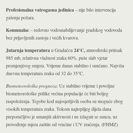
Profesionalna vatrogasna jedinica
– nije bilo intervencija
gašenja požara.
Komunalac
– redovno vodosnabdijevanje gradskog vodovoda
bez prijavljenih zastoja i većih kvarova.
Jutarnja temperatura
24°C
,
u Gradačcu
atmosferski pritisak
985 mb, relativna vlažnost zraka 60%, puše slab vjetar
promjenjivog smjera. Vrijeme danas stabilno i sunčano. Najviša
°
dnevna temperatura zraka od 32 do 35
C.
Biometeorološka prognoza
: Uz stabilno vrijeme i povoljne
biometeorološke prilike većina populacije će biti boljeg
raspoloženja. Tegobe kod najosjetljivih osoba su moguće zbog
visokih temperatura zraka. Tokom najtoplijeg dijela dana
preporučljivo je umanjiti aktivnosti i ne izlagati se suncu, uz
provođenje mjera zaštite od vrućine i UV zračenja. (FHMZ)