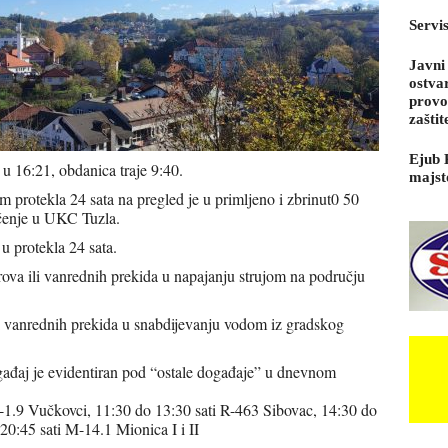
Servi
Javni
ostva
provo
zaštit
Ejub 
 u 16:21, obdanica traje 9:40.
majst
protekla 24 sata na pregled je u primljeno i zbrinut0 50
ječenje u UKC Tuzla.
 u protekla 24 sata.
ova ili vanrednih prekida u napajanju strujom na području
i vanrednih prekida u snabdijevanju vodom iz gradskog
događaj je evidentiran pod “ostale događaje” u dnevnom
-1.9 Vučkovci, 11:30 do 13:30 sati R-463 Sibovac, 14:30 do
0:45 sati M-14.1 Mionica I i II