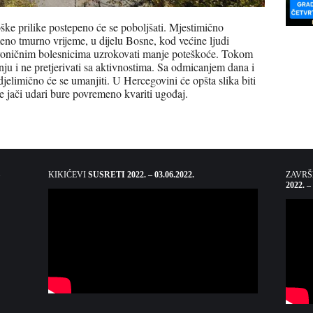
e prilike postepeno će se poboljšati. Mjestimično
eno tmurno vrijeme, u dijelu Bosne, kod većine ljudi
 hroničnim bolesnicima uzrokovati manje poteškoće. Tokom
nju i ne pretjerivati sa aktivnostima. Sa odmicanjem dana i
djelimično će se umanjiti. U Hercegovini će opšta slika biti
e jači udari bure povremeno kvariti ugođaj.
KIKIĆEVI
SUSRETI 2022. – 03.06.2022.
ZAVR
2022. –