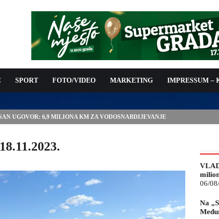
C
SPORT
FOTO/VIDEO
MARKETING
IMPRESSUM –
ISAN UGOVOR: 6,9 MILIONA KM ZA VODOSNABDIJEVANJE
18.11.2023.
VLAD
milio
06/08
Na „S
Međun