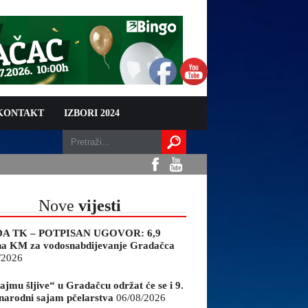
 KONTAKT
IZBORI 2024
Nove
vijesti
A TK – POTPISAN UGOVOR: 6,9
na KM za vodosnabdijevanje Gradačca
/2026
ajmu šljive“ u Gradačcu održat će se i 9.
arodni sajam pčelarstva
06/08/2026