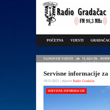
POČETNA
VIJESTI
GRADAČA
NAJNOVIJE VIJESTI
VLADA TK – POTP
GRADAČCA
Servisne informacije za 
18/11/2023 | objavio
Radio Gradačac
SERVISNE INFORMACIJE