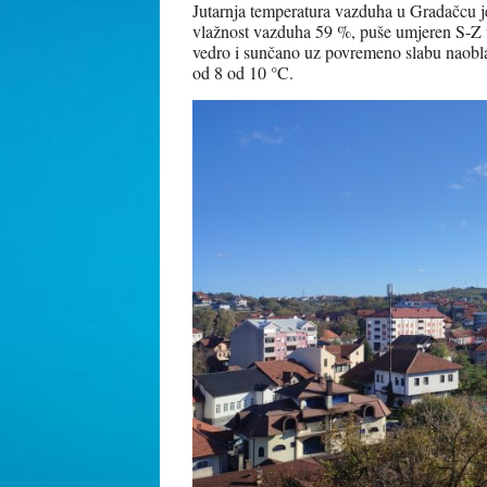
Jutarnja temperatura vazduha u Gradačcu je
vlažnost vazduha 59 %, puše umjeren S-Z v
vedro i sunčano uz povremeno slabu naob
od 8 od 10 °C.