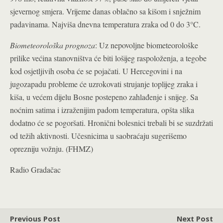
sjevernog smjera. Vrijeme danas oblačno sa kišom i sn
ježnim
padavinama. Najviša dnevna temperatura zraka od 0 do 3°C.
Biometeorološka prognoza
: Uz nepovoljne biometeorološke
prilike većina stanovništva će biti lošijeg raspoloženja, a tegobe
kod osjetljivih osoba će se pojačati. U Hercegovini i na
jugozapadu probleme će uzrokovati strujanje toplijeg zraka i
kiša, u većem dijelu Bosne postepeno zahlađenje i snijeg. Sa
noćnim satima i izraženijim padom temperatura, opšta slika
dodatno će se pogoršati. Hronični bolesnici trebali bi se suzdržati
od težih aktivnosti. Učesnicima u saobraćaju sugerišemo
oprezniju vožnju. (FHMZ)
Radio Gradačac
Previous Post
Next Post