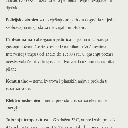
akušerstvo UKC Tuzla rođeno pet beba, dvije djevojčice i tri
dječaka.
Policijska stanica
– u izvještajnom periodu dogodila se jedna
saobraćajna nezgoda sa materijalnom štetom.
Profesionalna vatrogasna jedinica
– jedna intervencija
gašenja požara. Gorio krov hale na pilani u Vučkovcima.
Intervencija trajala od 15:05 do 17:10 sati. U gašenju požara
učestvovala četiri vatrogasca sa dva vozila uz pomoć radnika
pilane.
Komunalac
– nema kvarova i planskih najava prekida u
isporuci vode.
Elektroposlovnica
– nema prekida u isporuci električne
energije.
Jutarnja temperatura
5°C
u Gradačcu
, atmosferski pritisak
978 mb, relativna vlažnost 97%, puše slab do umjeren vjetar