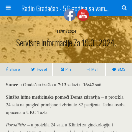
Radio Gradačac - 56 godina sa vama...
19/01/2024
Servisne Informacije Za 19.01.2024.
Share
Tweet
Pin
Mail
SMS
Sunce
7:13
16:42
u Gradačcu izašlo u
zalazi u
sati.
Služba hitne medicinske pomoći Doma zdravlja
– u protekla
24 sata na pregled primljeno i zbrinuto 82 pacijenta. Jedna osoba
upućena u UKC Tuzla.
Porodilište
– u protekla 24 sata u Klinici za ginekologiju i