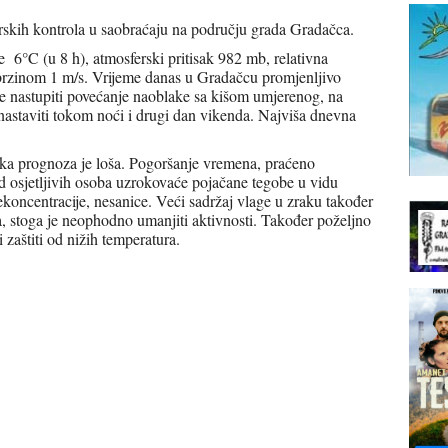
rskih kontrola u saobraćaju na području grada Gradačca.
 6°C (u 8 h), atmosferski pritisak 982 mb, relativna
 brzinom 1 m/s. Vrijeme danas u Gradačcu promjenljivo
 nastupiti povećanje naoblake sa kišom umjerenog, na
 nastaviti tokom noći i drugi dan vikenda. Najviša dnevna
a prognoza je loša. Pogoršanje vremena, praćeno
 osjetljivih osoba uzrokovaće pojačane tegobe u vidu
ekoncentracije, nesanice. Veći sadržaj vlage u zraku također
, stoga je neophodno umanjiti aktivnosti. Također poželjno
 zaštiti od nižih temperatura.