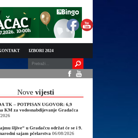
 KONTAKT
IZBORI 2024
Nove
vijesti
A TK – POTPISAN UGOVOR: 6,9
na KM za vodosnabdijevanje Gradačca
/2026
ajmu šljive“ u Gradačcu održat će se i 9.
arodni sajam pčelarstva
06/08/2026