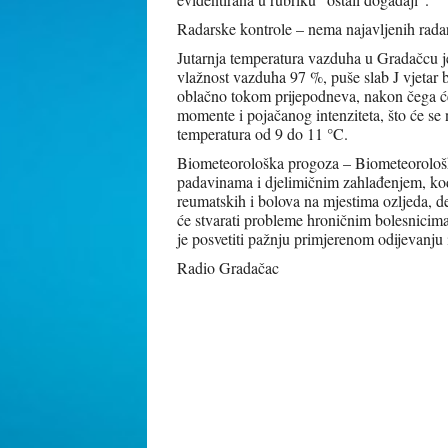
Radarske kontrole – nema najavljenih rada
Jutarnja temperatura vazduha u Gradačcu je
vlažnost vazduha 97 %, puše slab J vjetar
oblačno tokom prijepodneva, nakon čega će
momente i pojačanog intenziteta, što će se
temperatura od 9 do 11 °C.
Biometeorološka progoza – Biometeorološk
padavinama i djelimičnim zahlađenjem, kod
reumatskih i bolova na mjestima ozljeda, d
će stvarati probleme hroničnim bolesnicima
je posvetiti pažnju primjerenom odijevanju i
Radio Gradačac