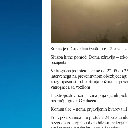
Sunce je u Gradačcu izašlo u 6:42, a zalazi
Služba hitne pomoći Doma zdravlja – tokom 
pacijenta.
Vatrogasna jedinica – sinoć od 22:05 do 23
intervenciju na preventivnom obezbjeđenj
zbog opasnosti od izbijanja požara na prevr
vatrogasca sa vozilom
Elektroposlovnica – nema prijavljenih prek
području grada Gradačca.
Komunalac – nema prijavljenih kvarova ili
Policijska stanica – u protekla 24 sata evid
nezgode od kojih su dvije bile sa materijal
evidentirana u rubriku “ostali događaji”.