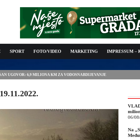
C
SPORT
FOTO/VIDEO
MARKETING
IMPRESSUM –
ISAN UGOVOR: 6,9 MILIONA KM ZA VODOSNABDIJEVANJE
19.11.2022.
VLAD
milio
06/08
Na „S
Međun