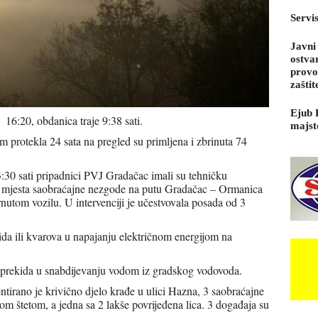
Servi
Javni
ostva
provo
zaštit
Ejub 
 16:20, obdanica traje 9:38 sati.
majst
protekla 24 sata na pregled su primljena i zbrinuta 74
:30 sati pripadnici PVJ Gradačac imali su tehničku
u mjesta saobraćajne nezgode na putu Gradačac – Ormanica
nutom vozilu. U intervenciji je učestvovala posada od 3
ida ili kvarova u napajanju električnom energijom na
 prekida u snabdijevanju vodom iz gradskog vodovoda.
entirano je krivično djelo krađe u ulici Hazna, 3 saobraćajne
nom štetom, a jedna sa 2 lakše povrijeđena lica. 3 događaja su