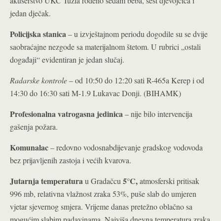
akušerstvo UKC Tuzla rođeno sedam beba, šest djevojčica i
jedan dječak.
Policijska stanica
– u izvještajnom periodu dogodile su se dvije
saobraćajne nezgode sa materijalnom štetom. U rubrici „ostali
događaji“ evidentiran je jedan slučaj.
Radarske kontrole
– od 10:50 do 12:20 sati R-465a Kerep i od
14:30 do 16:30 sati M-1.9 Lukavac Donji. (BIHAMK)
Profesionalna vatrogasna jedinica
– nije bilo intervencija
gašenja požara.
Komunalac
– redovno vodosnabdijevanje gradskog vodovoda
bez prijavljenih zastoja i većih kvarova.
Jutarnja temperatura
5°C
,
u Gradačcu
atmosferski pritisak
996 mb, relativna vlažnost zraka 53%, puše slab do umjeren
vjetar sjevernog smjera. Vrijeme danas pretežno oblačno sa
mogućim slabim padavinama. Najviša dnevna temperatura zraka