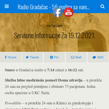
Radio Gradačac - 56 godina sa vama...
19/12/2021
Servisne Informacije Za 19.12.2021.
Share
Tweet
Pin
Mail
SMS
Sunce
7:14
16:12
u Gradačcu izašlo u
zalazi u
sati.
Služba hitne medicinske pomoći Doma zdravlja
– u protekla
24 sata na pregled primljeno i zbrinuto 73 pacijenata. Jedna
osoba upućene u UKC Tuzla.
Porodilište
– u protekla 24 sata u Klinici za ginekologiju i