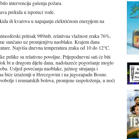
 bilo intervencija gašenja požara.
ava prekida u isporuci vode.
kida ili kvarova u napajanju električnom energijom na
atmosferski pritisak 989mb, relativna vlažnost zraka 76%,
jeme sunčano uz promjenjivu naoblaku. Krajem dana
rature. Najviša dnevna temperatura zraka od 10 do 12°C.
 prilike su relativno povoljne. Prijepodnevni sati će biti
, dok bi u drugom dijelu dana, nadolazeće pogoršanje moglo
soba. Usljed povećanja naoblake, južnog strujanja i
a biće izraženiji u Hercegovini i na jugozapadu Bosne.
vobolje i reumatskih bolova, promjene raspoloženja, u noći