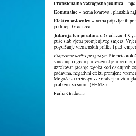
Profesionalna vatrogasna jedinica
– nije
Komunalac
– nema kvarova i planskih naj
Elektroposlovnica
– nema prijavljenih pre
području Gradačca.
Jutarnja temperatura
4°C,
u Gradačcu
puše slab vjetar promjenjivog smjera. Vri
pogoršanje vremenskih prilika i pad tempe
Biometeorološka prognoza
:
Biometeorološke
sunčaniji i ugodniji u većem dijelu zemlje
uzrokovati jačanje tegoba kod osjetljivih o
padavina, negativni efekti promjene vremen
Moguće su meteopatske reakcije u vidu gla
problemi sa snom. (FHMZ)
Radio Gradačac