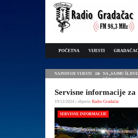
POČETNA
VIJESTI
GRADAČA
NAJNOVIJE VIJESTI
NA „SAJMU ŠLJIV
PČELARSTVA
Servisne informacije za 
19/12/2024 | objavio
Radio Gradačac
SERVISNE INFORMACIJE