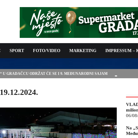
C
SPORT
FOTO/VIDEO
MARKETING
IMPRESSUM –
E“ U GRADAČCU ODRŽAT ĆE SE I 9. MEĐUNARODNI SAJAM
19.12.2024.
VLAD
milio
06/08
Na „S
Međun