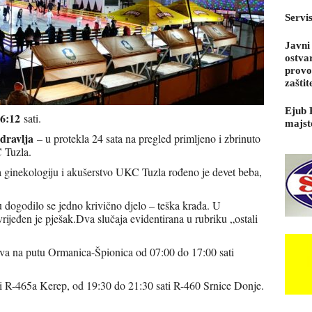
Servi
Javni
ostva
provo
zaštit
Ejub 
16:12
sati.
majst
dravlja
– u protekla 24 sata na pregled primljeno i zbrinuto
 Tuzla.
za ginekologiju i akušerstvo UKC Tuzla rođeno je devet beba,
 dogodilo se jedno krivično djelo – teška krađa. U
rijeđen je pješak.Dva slučaja evidentirana u rubriku „ostali
va na putu Ormanica-Špionica od 07:00 do 17:00 sati
i R-465a Kerep, od 19:30 do 21:30 sati R-460 Srnice Donje.