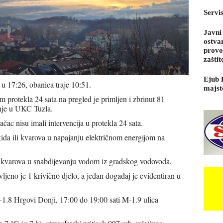
Servi
Javni
ostva
provo
zaštit
Ejub 
 u 17:26, obanica traje 10:51.
majst
protekla 24 sata na pregled je primljen i zbrinut 81
enje u UKC Tuzla.
ac nisu imali intervencija u protekla 24 sata.
ida ili kvarova u napajanju električnom energijom na
i kvarova u snabdijevanju vodom iz gradskog vodovoda.
avljeno je 1 krivično djelo, a jedan događaj je evidentiran u
-1.8 Hrgovi Donji, 17:00 do 19:00 sati M-1.9 ulica