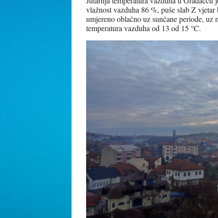
Jutarnja temperatura vazduha u Gradačcu je 
vlažnost vazduha 86 %, puše slab Z vjetar
umjereno oblačno uz sunčane periode, uz 
temperatura vazduha od 13 od 15 °C.