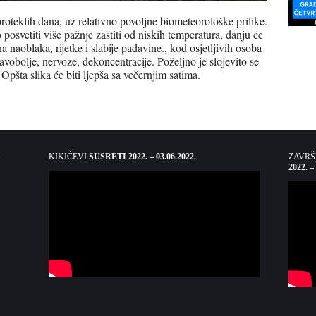
oteklih dana, uz relativno povoljne biometeorološke prilike.
 posvetiti više pažnje zaštiti od niskih temperatura, danju će
 naoblaka, rijetke i slabije padavine., kod osjetljivih osoba
obolje, nervoze, dekoncentracije. Poželjno je slojevito se
 Opšta slika će biti ljepša sa večernjim satima.
KIKIĆEVI
SUSRETI 2022. – 03.06.2022.
ZAVR
2022. –