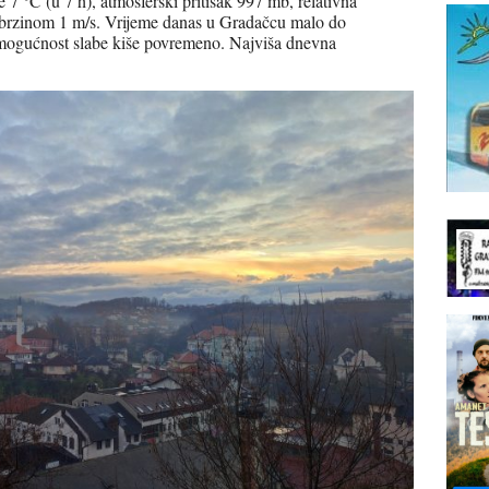
7 °C (u 7 h), atmosferski pritisak 997 mb, relativna
 brzinom 1 m/s. Vrijeme danas u Gradačcu malo do
mogućnost slabe kiše povremeno. Najviša dnevna