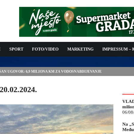
C
SPORT
FOTO/VIDEO
MARKETING
IMPRESSUM –
ISAN UGOVOR: 6,9 MILIONA KM ZA VODOSNABDIJEVANJE
20.02.2024.
VLAD
milio
06/08
Na „S
Međun