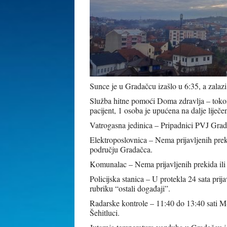
Sunce je u Gradačcu izašlo u 6:35, a zalazi
Služba hitne pomoći Doma zdravlja – tokom 
pacijent, 1 osoba je upućena na dalje liječ
Vatrogasna jedinica – Pripadnici PVJ Gradač
Elektroposlovnica – Nema prijavljenih prek
području Gradačca.
Komunalac – Nema prijavljenih prekida il
Policijska stanica – U protekla 24 sata prij
rubriku “ostali događaji”.
Radarske kontrole – 11:40 do 13:40 sati M
Šehitluci.