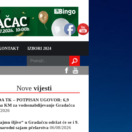
 KONTAKT
IZBORI 2024
Nove
vijesti
A TK – POTPISAN UGOVOR: 6,9
na KM za vodosnabdijevanje Gradačca
/2026
ajmu šljive“ u Gradačcu održat će se i 9.
arodni sajam pčelarstva
06/08/2026