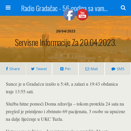
Radio Gradačac - 56 godina sa vama...
20/04/2023
Servisne Informacije Za 20.04.2023.
Share
Tweet
Pin
Mail
SMS
Sunce je u Gradačcu izašlo u 5:48, a zalazi u 19:43 obdanica
traje 13:55 sati.
Služba hitne pomoći Doma zdravlja – tokom protekla 24 sata na
pregled je primljeno i zbrinuto 69 pacijenata, 3 osobe su upućene
na dalje liječenje u UKC Tuzla.