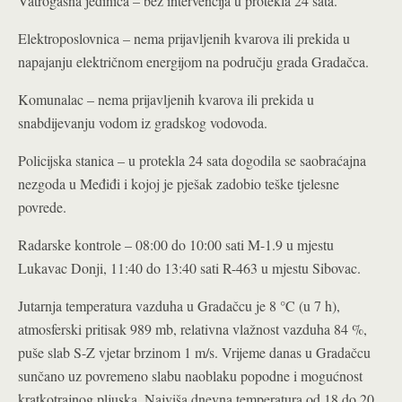
Vatrogasna jedinica – bez intervencija u protekla 24 sata.
Elektroposlovnica – nema prijavljenih kvarova ili prekida u
napajanju električnom energijom na području grada Gradačca.
Komunalac – nema prijavljenih kvarova ili prekida u
snabdijevanju vodom iz gradskog vodovoda.
Policijska stanica – u protekla 24 sata dogodila se saobraćajna
nezgoda u Međiđi i kojoj je pješak zadobio teške tjelesne
povrede.
Radarske kontrole – 08:00 do 10:00 sati M-1.9 u mjestu
Lukavac Donji, 11:40 do 13:40 sati R-463 u mjestu Sibovac.
Jutarnja temperatura vazduha u Gradačcu je 8 °C (u 7 h),
atmosferski pritisak 989 mb, relativna vlažnost vazduha 84 %,
puše slab S-Z vjetar brzinom 1 m/s. Vrijeme danas u Gradačcu
sunčano uz povremeno slabu naoblaku popodne i mogućnost
kratkotrajnog pljuska. Najviša dnevna temperatura od 18 do 20