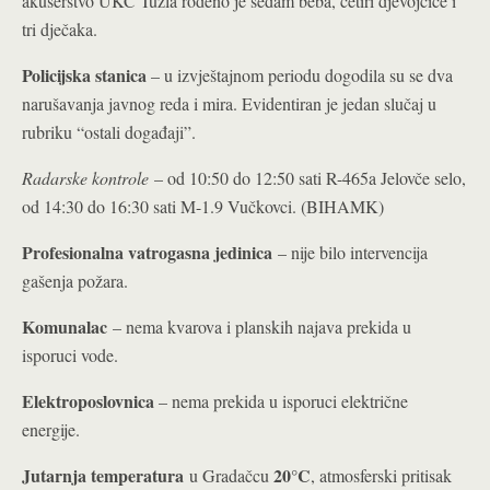
akušerstvo UKC Tuzla rođeno je sedam beba, četiri djevojčice i
tri dječaka.
Policijska stanica
– u izvještajnom periodu dogodila su se dva
narušavanja javnog reda i mira. Evidentiran je jedan slučaj u
rubriku “ostali događaji”.
Radarske kontrole
– od 10:50 do 12:50 sati R-465a Jelovče selo,
od 14:30 do 16:30 sati M-1.9 Vučkovci. (BIHAMK)
Profesionalna vatrogasna jedinica
– nije bilo intervencija
gašenja požara.
Komunalac
– nema kvarova i planskih najava prekida u
isporuci vode.
Elektroposlovnica
– nema prekida u isporuci električne
energije.
Jutarnja temperatura
20°C
u Gradačcu
, atmosferski pritisak