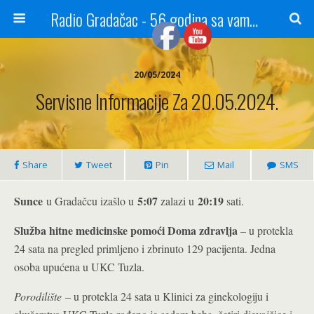
Radio Gradačac - 56 godina sa vama...
20/05/2024
Servisne Informacije Za 20.05.2024.
Share
Tweet
Pin
Mail
SMS
Sunce
5:07
20:19
u Gradačcu izašlo u
zalazi u
sati.
Služba hitne medicinske pomoći Doma zdravlja
– u protekla
24 sata na pregled primljeno i zbrinuto 129 pacijenta. Jedna
osoba upućena u UKC Tuzla.
Porodilište
– u protekla 24 sata u Klinici za ginekologiju i