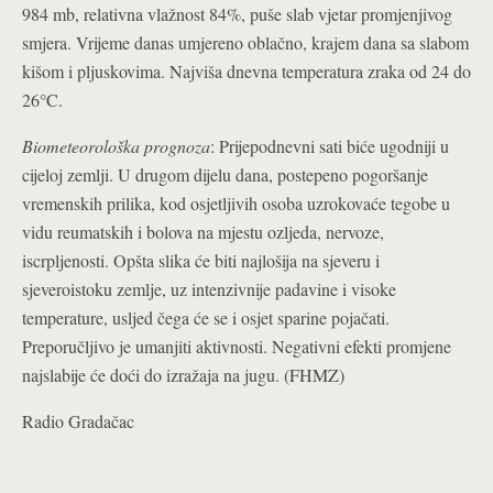
984 mb, relativna vlažnost 84%, puše slab vjetar promjenjivog
smjera. Vrijeme danas umjereno oblačno, krajem dana sa slabom
kišom i pljuskovima. Najviša dnevna temperatura zraka od 24 do
26°C.
Biometeorološka prognoza
: Prijepodnevni sati biće ugodniji u
cijeloj zemlji. U drugom dijelu dana, postepeno pogoršanje
vremenskih prilika, kod osjetljivih osoba uzrokovaće tegobe u
vidu reumatskih i bolova na mjestu ozljeda, nervoze,
iscrpljenosti. Opšta slika će biti najlošija na sjeveru i
sjeveroistoku zemlje, uz intenzivnije padavine i visoke
temperature, usljed čega će se i osjet sparine pojačati.
Preporučljivo je umanjiti aktivnosti. Negativni efekti promjene
najslabije će doći do izražaja na jugu. (FHMZ)
Radio Gradačac