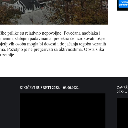
e prilike su relativno nepovoljne. Povećana naoblaka i
menim, slabijim padavinama, pretežno će uzrokovati lošije
etljivih osoba mogla bi dovesti i do jačanja tegoba vezanih
ima. Poželjno je ne pretjerivati sa aktivnostima. Opšta slika
u zemlje.
KIKIĆEVI
SUSRETI 2022. – 03.06.2022.
ZAVR
2022. –