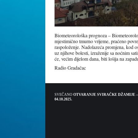
Biometeorološka prognoza – Biometeorološk
mjestimično tmurno vrijeme, praćeno povre
raspoloženje. Nadolazeća promjena, kod osj
uz njihove bolesti, izraženije sa noćnim sat
će, većim dijelom dana, biti lošija na zapad
Radio Gradačac
SVEČANO
OTVARANJE SVIRAČKE DŽAMIJE –
04.10.2025.