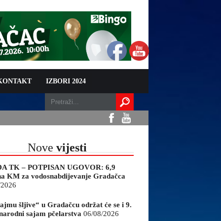
 KONTAKT
IZBORI 2024
Nove
vijesti
A TK – POTPISAN UGOVOR: 6,9
na KM za vodosnabdijevanje Gradačca
/2026
ajmu šljive“ u Gradačcu održat će se i 9.
arodni sajam pčelarstva
06/08/2026