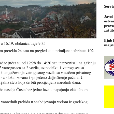
Servi
Javni
ostva
provo
zaštit
Ejub 
 u 16:19, obdanica traje 9:35.
majst
 protekla 24 sata na pregled su u primljena i zbrinuta 102
čac jučer su od 12:28 do 14:20 sati intervenisali na gašenju
 7 vatrogasaca sa 2 vozila, uz podršku 1 vatrogasca sa
 i angažovanje vatrogasnog vozila sa vozačem privatnog
rzo lokalizovana i spriječeno dalje širenje požara. U
ijalna šteta koja će biti procijenjena narednih dana.
dio naselja Čuste bez jedne faze u napajanju elektičnom
i vanrednih prekida u snabdijevanju vodom iz gradskog
entirano je krivično djelo paljevine u džamiji Husejniji u