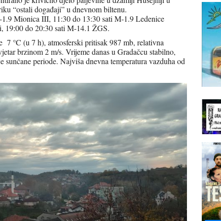
riku “ostali događaji” u dnevnom biltenu.
-1.9 Mionica III, 11:30 do 13:30 sati M-1.9 Ledenice
i, 19:00 do 20:30 sati M-14.1 ŽGS.
 7 °C (u 7 h), atmosferski pritisak 987 mb, relativna
jetar brzinom 2 m/s. Vrijeme danas u Gradačcu stabilno,
e sunčane periode. Najviša dnevna temperatura vazduha od