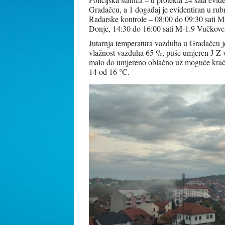
Gradačcu, a 1 događaj je evidentiran u rub
Radarske kontrole – 08:00 do 09:30 sati M
Donje, 14:30 do 16:00 sati M-1.9 Vučkovc
Jutarnja temperatura vazduha u Gradačcu je
vlažnost vazduha 65 %, puše umjeren J-Z v
malo do umjereno oblačno uz moguće krać
14 od 16 °C.