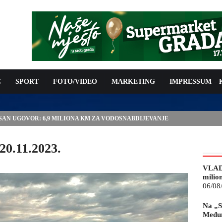
C
SPORT
FOTO/VIDEO
MARKETING
IMPRESSUM –
ISAN UGOVOR: 6,9 MILIONA KM ZA VODOSNABDIJEVANJE
20.11.2023.
VLAD
milio
06/08
Na „S
Međun