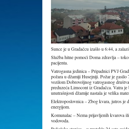
Sunce je u Gradačcu izašlo u 6:44, a zalazi
Služba hitne pomoći Doma zdravlja – tokom
pacijenta.
Vatrogasna jedinica – Pripadnici PVJ Grada
požara u džamiji Husejniji. Požar je gasilo
vozilom Dobrovoljnog vatrogasnog društva
preduzeća Limocont iz Gradačca. Vatra je b
unutrašnjosti džamije nastala je velika mater
Elektroposlovnica – Zbog kvara, jutros je 
energijom.
Komunalac – Nema prijavljenih kvarova il
vodovoda.
Policijska stanica – u protekla 24 sata evid