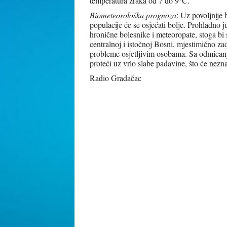
temperatura zraka od 7 do 9°C.
Biometeorološka prognoza
: Uz povoljnije 
populacije će se osjećati bolje. Prohladno j
hronične bolesnike i meteoropate, stoga bi 
centralnoj i istočnoj Bosni, mjestimično 
probleme osjetljivim osobama. Sa odmicanj
proteći uz vrlo slabe padavine, što će nez
Radio Gradačac