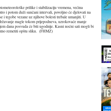
biometeorološke prilike i stabilizaciju vremena, većina
utro i potom duži sunčani intervali, povoljno će djelovati na
se i tegobe vezane uz njihove bolesti trebale umanjiti. U
zadržavanje magle tokom prijepodneva, uzrokovaće manje
em dana posvuda će biti ugodnije. Kasni noćni sati mogli bi
natno remetiti opštu sliku. (FHMZ)