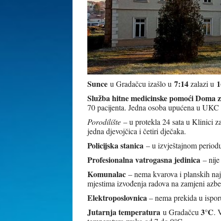
Sunce
7:14
1
u Gradačcu izašlo u
zalazi u
Služba hitne medicinske pomoći Doma z
70 pacijenta. Jedna osoba upućena u UKC 
Porodilište
– u protekla 24 sata u Klinici 
jedna djevojčica i četiri dječaka.
Policijska stanica
– u izvještajnom periodu 
Profesionalna vatrogasna jedinica
– nije 
Komunalac
– nema kvarova i planskih naja
mjestima izvođenja radova na zamjeni azbest
Elektroposlovnica
– nema prekida u isporu
Jutarnja temperatura
3°C
u Gradačcu
. 