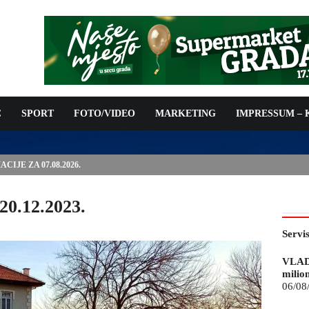
C
SPORT
FOTO/VIDEO
MARKETING
IMPRESSUM –
ISAN UGOVOR: 6,9 MILIONA KM ZA VODOSNABDIJEVANJE
20.12.2023.
Servi
VLAD
milio
06/08