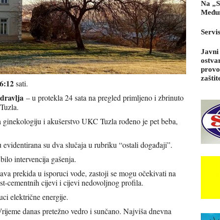
Na „S
Međun
Servi
Javni
ostva
provo
zaštit
6:12
sati.
dravlja
– u protekla 24 sata na pregled primljeno i zbrinuto
Tuzla.
za ginekologiju i akušerstvo UKC Tuzla rođeno je pet beba,
evidentirana su dva slučaja u rubriku “ostali događaji”.
bilo intervencija gašenja.
va prekida u isporuci vode, zastoji se mogu očekivati na
-cementnih cijevi i cijevi nedovoljnog profila.
ci električne energije.
Vrijeme danas pretežno vedro i sunčano. Najviša dnevna