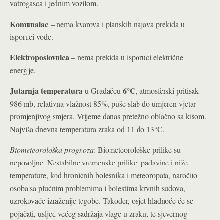
vatrogasca i jednim vozilom.
Komunalac
– nema kvarova i planskih najava prekida u
isporuci vode.
Elektroposlovnica
– nema prekida u isporuci električne
energije.
Jutarnja temperatura
6°C
u Gradačcu
, atmosferski pritisak
986 mb, relativna vlažnost 85%, puše slab do umjeren vjetar
promjenjivog smjera. Vrijeme danas pretežno oblačno sa kišom.
Najviša dnevna temperatura zraka od 11 do 13°C.
Biometeorološka prognoza
: Biometeorološke prilike su
nepovoljne. Nestabilne vremenske prilike, padavine i niže
temperature, kod hroničnih bolesnika i meteoropata, naročito
osoba sa plućnim problemima i bolestima krvnih sudova,
uzrokovaće izraženije tegobe. Također, osjet hladnoće će se
pojačati, usljed većeg sadržaja vlage u zraku, te sjevernog