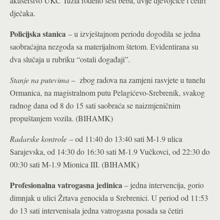
akušerstvo UKC Tuzla rođeno šest beba, dvije djevojčice i četiri
dječaka.
Policijska stanica
– u izvještajnom periodu dogodila se jedna
saobraćajna nezgoda sa materijalnom štetom. Evidentirana su
dva slučaja u rubriku “ostali događaji”.
Stanje na putevima
– zbog radova na zamjeni rasvjete u tunelu
Ormanica, na magistralnom putu Pelagićevo-Srebrenik, svakog
radnog dana od 8 do 15 sati saobraća se naizmjeničnim
propuštanjem vozila. (BIHAMK)
Radarske kontrole
– od 11:40 do 13:40 sati M-1.9 ulica
Sarajevska, od 14:30 do 16:30 sati M-1.9 Vučkovci, od 22:30 do
00:30 sati M-1.9 Mionica III. (BIHAMK)
Profesionalna vatrogasna jedinica
– jedna intervencija, gorio
dimnjak u ulici Žrtava genocida u Srebrenici. U period od 11:53
do 13 sati intervenisala jedna vatrogasna posada sa četiri