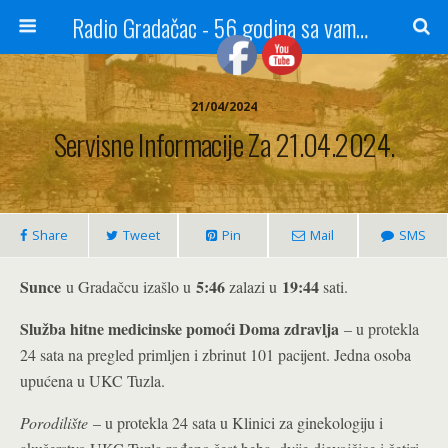
Radio Gradačac - 56 godina sa vama...
21/04/2024
Servisne Informacije Za 21.04.2024.
Share
Tweet
Pin
Mail
SMS
Sunce
5:46
19:44
u Gradačcu izašlo u
zalazi u
sati.
Služba hitne medicinske pomoći Doma zdravlja
– u protekla
24 sata na pregled primljen i zbrinut 101 pacijent. Jedna osoba
upućena u UKC Tuzla.
Porodilište
– u protekla 24 sata u Klinici za ginekologiju i