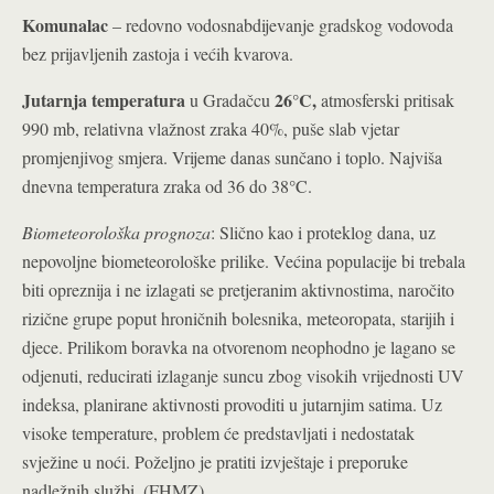
Komunalac
– redovno vodosnabdijevanje gradskog vodovoda
bez prijavljenih zastoja i većih kvarova.
Jutarnja temperatura
26°C
,
u Gradačcu
atmosferski pritisak
990 mb, relativna vlažnost zraka 40%, puše slab vjetar
promjenjivog smjera. Vrijeme danas sunčano i toplo. Najviša
°
dnevna temperatura zraka od 36 do 38
C.
Biometeorološka prognoza
: Slično kao i proteklog dana, uz
nepovoljne biometeorološke prilike. Većina populacije bi trebala
biti opreznija i ne izlagati se pretjeranim aktivnostima, naročito
rizične grupe poput hroničnih bolesnika, meteoropata, starijih i
djece. Prilikom boravka na otvorenom neophodno je lagano se
odjenuti, reducirati izlaganje suncu zbog visokih vrijednosti UV
indeksa, planirane aktivnosti provoditi u jutarnjim satima. Uz
visoke temperature, problem će predstavljati i nedostatak
svježine u noći. Poželjno je pratiti izvještaje i preporuke
nadležnih službi. (FHMZ)