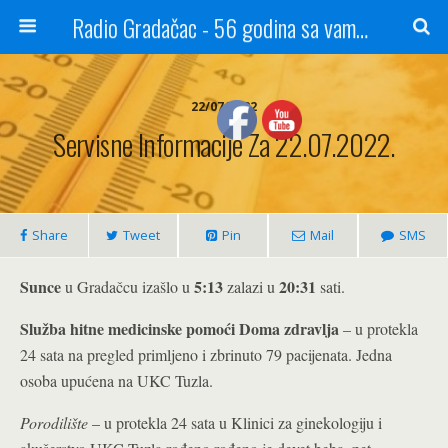
Radio Gradačac - 56 godina sa vama...
22/07/2022
Servisne Informacije Za 22.07.2022.
Share
Tweet
Pin
Mail
SMS
Sunce
5:13
20:31
u Gradačcu izašlo u
zalazi u
sati.
Služba hitne medicinske pomoći Doma zdravlja
– u protekla
24 sata na pregled primljeno i zbrinuto 79 pacijenata. Jedna
osoba upućena na UKC Tuzla.
Porodilište
– u protekla 24 sata u Klinici za ginekologiju i