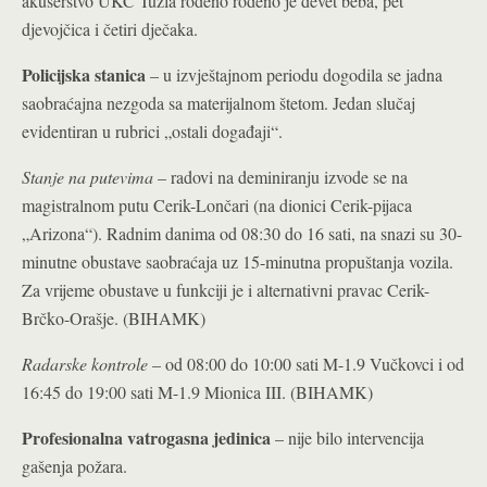
akušerstvo UKC Tuzla rođeno rođeno je devet beba, pet
djevojčica i četiri dječaka.
Policijska stanica
– u izvještajnom periodu dogodila se jadna
saobraćajna nezgoda sa materijalnom štetom. Jedan slučaj
evidentiran u rubrici „ostali događaji“.
Stanje na putevima
– radovi na deminiranju izvode se na
magistralnom putu Cerik-Lončari (na dionici Cerik-pijaca
„Arizona“). Radnim danima od 08:30 do 16 sati, na snazi su 30-
minutne obustave saobraćaja uz 15-minutna propuštanja vozila.
Za vrijeme obustave u funkciji je i alternativni pravac Cerik-
Brčko-Orašje. (BIHAMK)
Radarske kontrole
– od 08:00 do 10:00 sati M-1.9 Vučkovci i od
16:45 do 19:00 sati M-1.9 Mionica III. (BIHAMK)
Profesionalna vatrogasna jedinica
– nije bilo intervencija
gašenja požara.