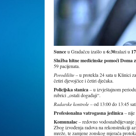
Sunce
6:30
1
u Gradačcu izašlo u
zalazi u
Služba hitne medicinske pomoći Doma z
59 pacijenata.
Porodilište
– u protekla 24 sata u Klinici
četiri djevojčice i četiri dječaka.
Policijska stanica
– u izvještajnom periodu
rubrici „ostali događaji“.
Radarske kontrole
– od 13:00 do 13:45 s
Profesionalna vatrogasna jedinica
– nije
Komunalac
– redovno vodosnabdijevanje g
Zbog izvođenja radova na rekonstrukciji azbe
mreže, te zamjene zonskog mjerača proto