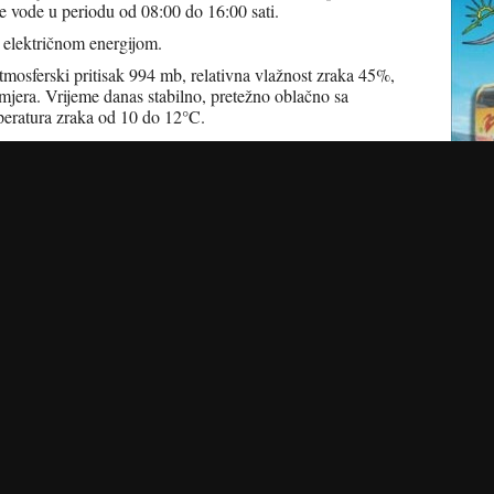
e vode u periodu od 08:00 do 16:00 sati.
 električnom energijom.
tmosferski pritisak 994 mb, relativna vlažnost zraka 45%,
mjera. Vrijeme danas stabilno, pretežno oblačno sa
peratura zraka od 10 do 12°C.
e prilike su povoljne. Stabilnije vrijeme, praćeno
aturama koje će danju porasti, mada usljed umjerenog
vno će djelovati na raspoloženje većine ljudi. Tegobe kod
Tokom jutra i večeri preporučljivo je biti oprezniji i posvetiti
 otvorenom, po mogućnosti prilagoditi toplijem dijelu dana.