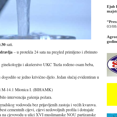
Ejub 
majst
“Pres
03/08
Agrom
godin
7:30
sati.
dravlja
– u protekla 24 sata na pregled primljeno i zbrinuto
 za ginekologiju i akušerstvo UKC Tuzla rođeno osam beba,
 dogodilo se jedno krivično djelo. Jedan slučaj evidentiran u
ati M-14.1 Mionica I. (BIHAMK)
 bilo intervencija gašenja požara.
radskog vodovoda bez prijavljenih zastoja i većih kvarova.
st cementnih cijevi, cijevi nedovoljnih profila i dotrajale
ka na cjevovodu u ulici XVI muslimanske NOU partizanske