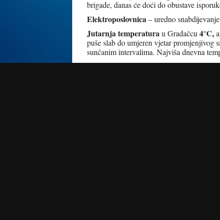
brigade, danas će doći do obustave isporuk
Elektroposlovnica
– uredno snabdijevanje
Jutarnja temperatura
4°C
,
u Gradačcu
a
puše slab do umjeren vjetar promjenjivog s
sunčanim intervalima. Najviša dnevna tem
Biometeorološka prognoza
: Biometeorološk
povremenim sunčanim intervalima i temper
sjevernog strujanja ne tako izrazito, poziti
osjetljivih osoba djelimično će se umanjiti. 
pažnju prikladnom odijevanju, a boravak na
(FHMZ)
Radio Gradačac