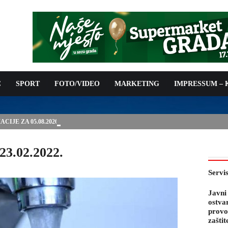
C
SPORT
FOTO/VIDEO
MARKETING
IMPRESSUM –
IJE ZA 05.08.2026.
23.02.2022.
Servi
Javni
ostva
provo
zaštit