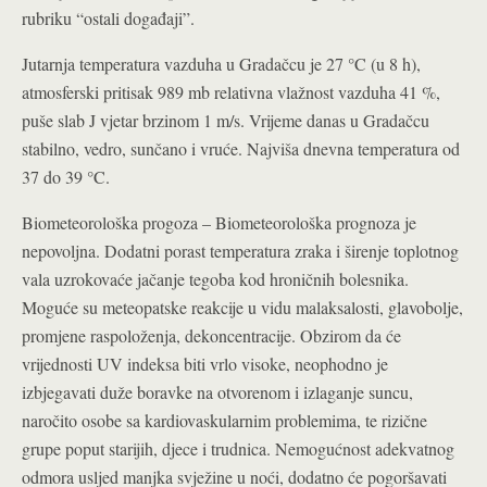
rubriku “ostali događaji”.
Jutarnja temperatura vazduha u Gradačcu je 27 °C (u 8 h),
atmosferski pritisak 989 mb relativna vlažnost vazduha 41 %,
puše slab J vjetar brzinom 1 m/s. Vrijeme danas u Gradačcu
stabilno, vedro, sunčano i vruće. Najviša dnevna temperatura od
37 do 39 °C.
Biometeorološka progoza – Biometeorološka prognoza je
nepovoljna. Dodatni porast temperatura zraka i širenje toplotnog
vala uzrokovaće jačanje tegoba kod hroničnih bolesnika.
Moguće su meteopatske reakcije u vidu malaksalosti, glavobolje,
promjene raspoloženja, dekoncentracije. Obzirom da će
vrijednosti UV indeksa biti vrlo visoke, neophodno je
izbjegavati duže boravke na otvorenom i izlaganje suncu,
naročito osobe sa kardiovaskularnim problemima, te rizične
grupe poput starijih, djece i trudnica. Nemogućnost adekvatnog
odmora usljed manjka svježine u noći, dodatno će pogoršavati