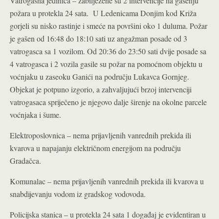
Vatrogasna jedinica – zabilježene su 2 intervencije na gašenju
požara u protekla 24 sata. U Ledenicama Donjim kod Križa
gorjeli su nisko rastinje i smeće na površini oko 1 duluma. Požar
je gašen od 16:48 do 18:10 sati uz angažman posade od 3
vatrogasca sa 1 vozilom. Od 20:36 do 23:50 sati dvije posade sa
4 vatrogasca i 2 vozila gasile su požar na pomoćnom objektu u
voćnjaku u zaseoku Ganići na području Lukavca Gornjeg.
Objekat je potpuno izgorio, a zahvaljujući brzoj intervenciji
vatrogasaca spriječeno je njegovo dalje širenje na okolne parcele
voćnjaka i šume.
Elektroposlovnica – nema prijavljenih vanrednih prekida ili
kvarova u napajanju električnom energijom na području
Gradačca.
Komunalac – nema prijavljenih vanrednih prekida ili kvarova u
snabdijevanju vodom iz gradskog vodovoda.
Policijska stanica – u protekla 24 sata 1 događaj je evidentiran u