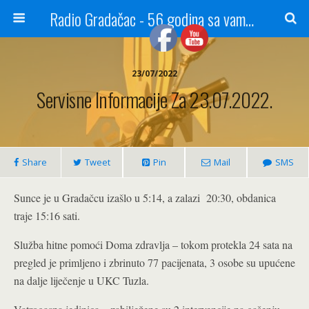
Radio Gradačac - 56 godina sa vama...
23/07/2022
Servisne Informacije Za 23.07.2022.
Share
Tweet
Pin
Mail
SMS
Sunce je u Gradačcu izašlo u 5:14, a zalazi 20:30, obdanica
traje 15:16 sati.
Služba hitne pomoći Doma zdravlja – tokom protekla 24 sata na
pregled je primljeno i zbrinuto 77 pacijenata, 3 osobe su upućene
na dalje liječenje u UKC Tuzla.