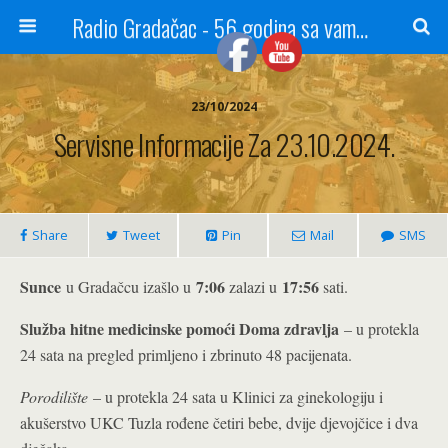
Radio Gradačac - 56 godina sa vama...
23/10/2024
Servisne Informacije Za 23.10.2024.
Share
Tweet
Pin
Mail
SMS
Sunce
7:06
17:56
u Gradačcu izašlo u
zalazi u
sati.
Služba hitne medicinske pomoći Doma zdravlja
– u protekla
24 sata na pregled primljeno i zbrinuto 48 pacijenata.
Porodilište
– u protekla 24 sata u Klinici za ginekologiju i
akušerstvo UKC Tuzla rođene četiri bebe, dvije djevojčice i dva