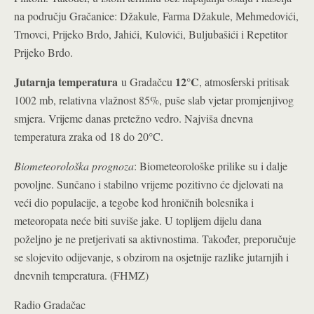
na području Gračanice: Džakule, Farma Džakule, Mehmedovići,
Trnovci, Prijeko Brdo, Jahići, Kulovići, Buljubašići i Repetitor
Prijeko Brdo.
Jutarnja temperatura
12°C
u Gradačcu
, atmosferski pritisak
1002 mb, relativna vlažnost 85%, puše slab vjetar promjenjivog
smjera. Vrijeme danas pretežno vedro. Najviša dnevna
temperatura zraka od 18 do 20°C.
Biometeorološka prognoza
: Biometeorološke prilike su i dalje
povoljne. Sunčano i stabilno vrijeme pozitivno će djelovati na
veći dio populacije, a tegobe kod hroničnih bolesnika i
meteoropata neće biti suviše jake. U toplijem dijelu dana
poželjno je ne pretjerivati sa aktivnostima. Također, preporučuje
se slojevito odijevanje, s obzirom na osjetnije razlike jutarnjih i
dnevnih temperatura. (FHMZ)
Radio Gradačac