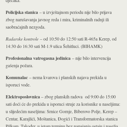
dječaka.
Policijska stanica
– u izvještajnom periodu nije bilo prijava
zbog narušavanja javnog reda i mira, kriminalnih radnji ili
saobraćajnih nezgoda.
Radarske kontrole
– od 10:50 do 12:50 sati R-465a Kerep, od
14:30 do 16:30 sati M-1.9 ulica Šehitluci. (BIHAMK)
Profesionalna vatrogasna jedinica
– nije bilo intervencija
gašenja požara.
Komunalac
– nema kvarova i planskih najava prekida u
isporuci vode.
Elektroposlovnica
– zbog planskih radova od 9:00 do 15:00
sati doći će do prekida u isporuci struje za korisnike u naseljima:
u slijedećim naseljima: Srnice Gornje, Biberovo Polje, Kerep –
Centar, Karajlići, Moštanica, Đogići i Transformatorska stanica
Pilkom. Također, u istom terminu bez napajanja ostaju i naselja