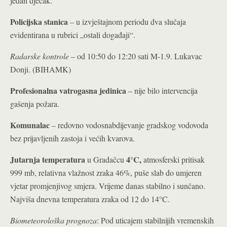
jedan dječak.
Policijska stanica
– u izvještajnom periodu dva slučaja
evidentirana u rubrici „ostali događaji“.
Radarske kontrole
– od 10:50 do 12:20 sati M-1.9. Lukavac
Donji. (BIHAMK)
Profesionalna vatrogasna jedinica
– nije bilo intervencija
gašenja požara.
Komunalac
– redovno vodosnabdijevanje gradskog vodovoda
bez prijavljenih zastoja i većih kvarova.
Jutarnja temperatura
4°C
,
u Gradačcu
atmosferski pritisak
999 mb, relativna vlažnost zraka 46%, puše slab do umjeren
vjetar promjenjivog smjera. Vrijeme danas stabilno i sunčano.
Najviša dnevna temperatura zraka od 12 do 14°C.
Biometeorološka prognoza
: Pod uticajem stabilnijih vremenskih