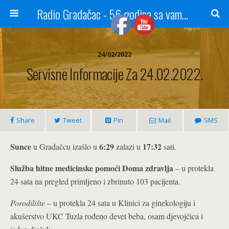
Radio Gradačac - 56 godina sa vama...
24/02/2022
Servisne Informacije Za 24.02.2022.
Share
Tweet
Pin
Mail
SMS
Sunce
6:29
17:32
u Gradačcu izašlo u
zalazi u
sati.
Služba hitne medicinske pomoći Doma zdravlja
– u protekla
24 sata na pregled primljeno i zbrinuto 103 pacijenta.
Porodilište
– u protekla 24 sata u Klinici za ginekologiju i
akušerstvo UKC Tuzla rođeno devet beba, osam djevojčica i