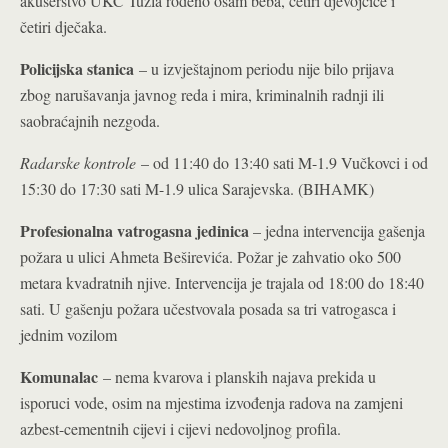
akušerstvo UKC Tuzla rođeno osam beba, četiri djevojčice i
četiri dječaka.
Policijska stanica
– u izvještajnom periodu nije bilo prijava
zbog narušavanja javnog reda i mira, kriminalnih radnji ili
saobraćajnih nezgoda.
Radarske kontrole
– od 11:40 do 13:40 sati M-1.9 Vučkovci i od
15:30 do 17:30 sati M-1.9 ulica Sarajevska. (BIHAMK)
Profesionalna vatrogasna jedinica
– jedna intervencija gašenja
požara u ulici Ahmeta Beširevića. Požar je zahvatio oko 500
metara kvadratnih njive. Intervencija je trajala od 18:00 do 18:40
sati. U gašenju požara učestvovala posada sa tri vatrogasca i
jednim vozilom
Komunalac
– nema kvarova i planskih najava prekida u
isporuci vode, osim na mjestima izvođenja radova na zamjeni
azbest-cementnih cijevi i cijevi nedovoljnog profila.