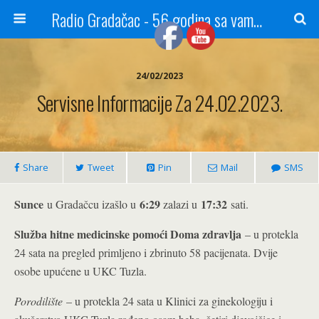
Radio Gradačac - 56 godina sa vama...
24/02/2023
Servisne Informacije Za 24.02.2023.
Share
Tweet
Pin
Mail
SMS
Sunce
6:29
17:32
u Gradačcu izašlo u
zalazi u
sati.
Služba hitne medicinske pomoći Doma zdravlja
– u protekla
24 sata na pregled primljeno i zbrinuto 58 pacijenata. Dvije
osobe upućene u UKC Tuzla.
Porodilište
– u protekla 24 sata u Klinici za ginekologiju i