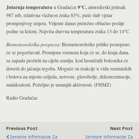
Jutarnja temperatura
9°C
,
u Gradačcu
atmosferski pritisak
987 mb, relativna vlažnost zraka 83%, puše slab vjetar
promjenjivog smjera. Vrijeme danas pretežno oblačno poslije
°
podne sa kišom. Najviša dnevna temperatura zraka 13 do 14
C.
Biometeorološka prognoza
: Biometeorološke prilike postepeno
će se pogoršavati. Promjena vremena koja će se, do kraja dana,
sa zapada proširiti na cijelu zemlju, kod hroničnih bolesnika će
dovesti do jačanja tegoba. Moguće su reakcije u vidu reumatskih
i bolova na mjestu ozljeda, nervoze, glavobolje, dekoncentracije,
malaksalosti. Poželjno je umanjiti aktivnosti. (FHMZ)
Radio Gradačac
Previous Post
Next Post
Servisne Informacije Za
Servisne Informacije Za