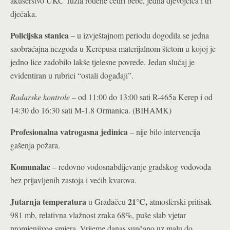
akušerstvo UKC Tuzla rođene četiri bebe, jedna djevojčica i tri
dječaka.
Policijska stanica
– u izvještajnom periodu dogodila se jedna
saobraćajna nezgoda u Kerepusa materijalnom štetom u kojoj je
jedno lice zadobilo lakše tjelesne povrede. Jedan slučaj je
evidentiran u rubrici “ostali događaji”.
Radarske kontrole
– od 11:00 do 13:00 sati R-465a Kerep i od
14:30 do 16:30 sati M-1.8 Ormanica. (BIHAMK)
Profesionalna vatrogasna jedinica
– nije bilo intervencija
gašenja požara.
Komunalac
– redovno vodosnabdijevanje gradskog vodovoda
bez prijavljenih zastoja i većih kvarova.
Jutarnja temperatura
21°C
,
u Gradačcu
atmosferski pritisak
981 mb, relativna vlažnost zraka 68%, puše slab vjetar
promjenjivog smjera. Vrijeme danas sunčano uz malu do