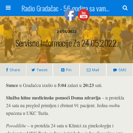
Radio Gradačac - 56 godina sa vama...
24/05/2022
Servisne Informacije Za 24.05.2022.
Share
Tweet
Pin
Mail
SMS
Sunce
5:04
20:23
u Gradačcu izašlo u
zalazi u
sati.
Služba hitne medicinske pomoći Doma zdravlja
– u protekla
24 sata na pregled primljen i zbrinut 91 pacijent. Jedna osoba
upućena u UKC Tuzla.
Porodilište
– u protekla 24 sata u Klinici za ginekologiju i