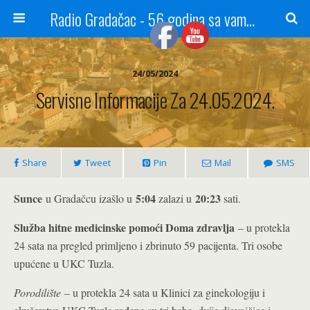
Radio Gradačac - 56 godina sa vama...
24/05/2024
Servisne Informacije Za 24.05.2024.
Share
Tweet
Pin
Mail
SMS
Sunce
5:04
20:23
u Gradačcu izašlo u
zalazi u
sati.
Služba hitne medicinske pomoći Doma zdravlja
– u protekla
24 sata na pregled primljeno i zbrinuto 59 pacijenta. Tri osobe
upućene u UKC Tuzla.
Porodilište
– u protekla 24 sata u Klinici za ginekologiju i