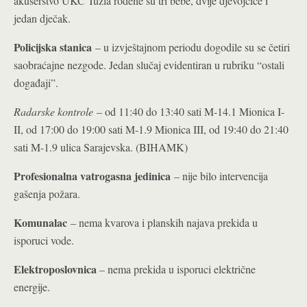
akušerstvo UKC Tuzla rođene su tri bebe, dvije djevojčice i
jedan dječak.
Policijska stanica
– u izvještajnom periodu dogodile su se četiri
saobraćajne nezgode. Jedan slučaj evidentiran u rubriku “ostali
događaji”.
Radarske kontrole
– od 11:40 do 13:40 sati M-14.1 Mionica I-
II, od 17:00 do 19:00 sati M-1.9 Mionica III, od 19:40 do 21:40
sati M-1.9 ulica Sarajevska. (BIHAMK)
Profesionalna vatrogasna jedinica
– nije bilo intervencija
gašenja požara.
Komunalac
– nema kvarova i planskih najava prekida u
isporuci vode.
Elektroposlovnica
– nema prekida u isporuci električne
energije.