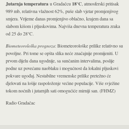
Jutarnja temperatura
18°C
u Gradačcu
, atmosferski pritisak
989 mb, relativna vlažnost 62%, puše slab vjetar promjenjivog
smjera. Vrijeme danas promjenjivo oblačno, krajem dana sa
slabom kišom i pljuskovima. Najviša dnevna temperatura zraka
od 25 do 28°C.
Biometeorološka prognoza
: Biometeorološke prilike relativno su
povoljne. Pri tome se opšta slika neće značajnije promijeniti. U
prvom dijelu dana ugodnije, sa sunčanim intervalima, poslije
podne uz povećanu naoblaku i mogućnost da lokalni pljuskovi
pokvare ugođaj. Nestabilne vremenske prilike pretežno će
djelovati na lošije raspoloženje većine populacije. Više svježine
tokom noćnih i jutarnjih sati omogućiće mirniji san. (FHMZ)
Radio Gradačac