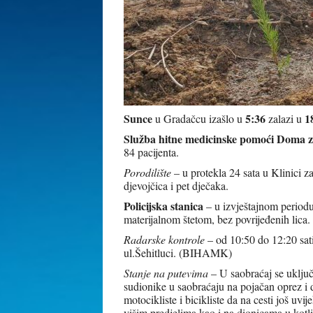
Sunce
5:36
1
u Gradačcu izašlo u
zalazi u
Služba hitne medicinske pomoći Doma z
84 pacijenta.
Porodilište
– u protekla 24 sata u Klinici 
djevojčica i pet dječaka.
Policijska stanica
– u izvještajnom periodu
materijalnom štetom, bez povrijeđenih lica. 
Radarske kontrole
– od 10:50 do 12:20 sat
ul.Šehitluci. (BIHAMK)
Stanje na putevima
– U saobraćaj se uključu
sudionike u saobraćaju na pojačan oprez 
motocikliste i bicikliste da na cesti još uv
višim predjelima kao i na dionicama u kotli