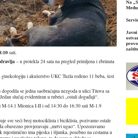
Na „S
Međun
Servi
Javni
ostva
provo
zaštit
8:10
sati.
dravlja
– u protekla 24 sata na pregled primljena i zbrinuta
za ginekologiju i akušerstvo UKC Tuzla rođeno 11 beba, šest
 dogodila se jedna saobraćajna nezgoda u ulici Titova sa
Jedan slučaj evidentiran u rubrici „ostali događaji“.
i M-14.1 Mionica I-II i od 14:30 do 16:30 sati M-1.9
je sve veći broj motociklista i biciklista, pozivamo ostale
i da obavezno provjeravaju „mrtvi ugao“. Upozoravamo
ijek mjestimično ima pijeska i šljunka, posebno na cestama u
nama i uz riječne tokove, te da voze u skladu sa