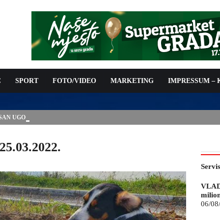
C
SPORT
FOTO/VIDEO
MARKETING
IMPRESSUM –
ISAN UGOVOR: 6,9 MILIONA KM ZA VODOSNABDIJEVANJE
25.03.2022.
Servi
VLAD
milio
06/08