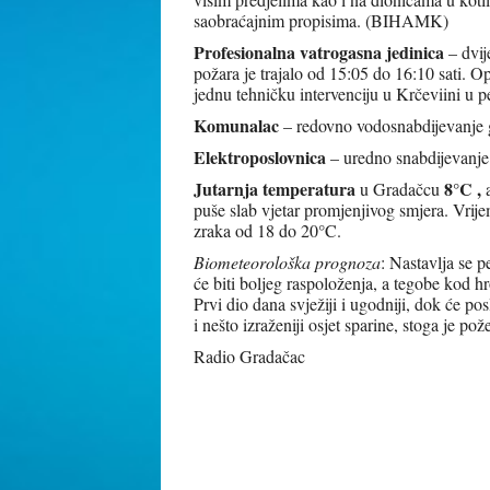
saobraćajnim propisima. (BIHAMK)
Profesionalna vatrogasna jedinica
– dvije
požara je trajalo od 15:05 do 16:10 sati. O
jednu tehničku intervenciju u Krčeviini u p
Komunalac
– redovno vodosnabdijevanje g
Elektroposlovnica
– uredno snabdijevanje
Jutarnja temperatura
8°C
,
u Gradačcu
a
puše slab vjetar promjenjivog smjera. Vri
zraka od 18 do 20°C.
Biometeorološka prognoza
: Nastavlja se p
će biti boljeg raspoloženja, a tegobe kod h
Prvi dio dana svježiji i ugodniji, dok će p
i nešto izraženiji osjet sparine, stoga je p
Radio Gradačac