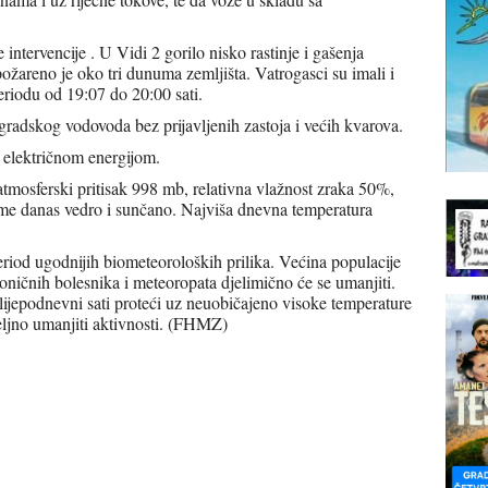
 intervencije . U Vidi 2 gorilo nisko rastinje i gašenja
požareno je oko tri dunuma zemljišta. Vatrogasci su imali i
eriodu od 19:07 do 20:00 sati.
radskog vodovoda bez prijavljenih zastoja i većih kvarova.
 električnom energijom.
tmosferski pritisak 998 mb, relativna vlažnost zraka 50%,
jeme danas vedro i sunčano. Najviša dnevna temperatura
eriod ugodnijih biometeoroloških prilika. Većina populacije
roničnih bolesnika i meteoropata djelimično će se umanjiti.
oslijepodnevni sati proteći uz neuobičajeno visoke temperature
oželjno umanjiti aktivnosti. (FHMZ)