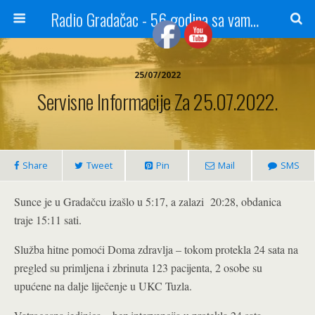
Radio Gradačac - 56 godina sa vama...
25/07/2022
Servisne Informacije Za 25.07.2022.
Share
Tweet
Pin
Mail
SMS
Sunce je u Gradačcu izašlo u 5:17, a zalazi 20:28, obdanica
traje 15:11 sati.
Služba hitne pomoći Doma zdravlja – tokom protekla 24 sata na
pregled su primljena i zbrinuta 123 pacijenta, 2 osobe su
upućene na dalje liječenje u UKC Tuzla.