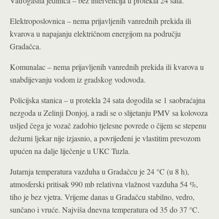
Vatrogasna jedinica – bez intervencija u protekla 24 sata.
Elektroposlovnica – nema prijavljenih vanrednih prekida ili
kvarova u napajanju električnom energijom na području
Gradačca.
Komunalac – nema prijavljenih vanrednih prekida ili kvarova u
snabdijevanju vodom iz gradskog vodovoda.
Policijska stanica – u protekla 24 sata dogodila se 1 saobraćajna
nezgoda u Zelinji Donjoj, a radi se o slijetanju PMV sa kolovoza
usljed čega je vozač zadobio tjelesne povrede o čijem se stepenu
dežurni ljekar nije izjasnio, a povrijeđeni je vlastitim prevozom
upućen na dalje liječenje u UKC Tuzla.
Jutarnja temperatura vazduha u Gradačcu je 24 °C (u 8 h),
atmosferski pritisak 990 mb relativna vlažnost vazduha 54 %,
tiho je bez vjetra. Vrijeme danas u Gradačcu stabilno, vedro,
sunčano i vruće. Najviša dnevna temperatura od 35 do 37 °C.