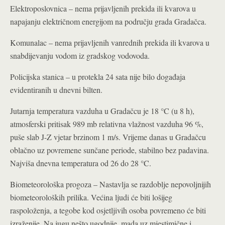
Elektroposlovnica – nema prijavljenih prekida ili kvarova u
napajanju električnom energijom na području grada Gradačca.
Komunalac – nema prijavljenih vanrednih prekida ili kvarova u
snabdijevanju vodom iz gradskog vodovoda.
Policijska stanica – u protekla 24 sata nije bilo događaja
evidentiranih u dnevni bilten.
Jutarnja temperatura vazduha u Gradačcu je 18 °C (u 8 h),
atmosferski pritisak 989 mb relativna vlažnost vazduha 96 %,
puše slab J-Z vjetar brzinom 1 m/s. Vrijeme danas u Gradačcu
oblačno uz povremene sunčane periode, stabilno bez padavina.
Najviša dnevna temperatura od 26 do 28 °C.
Biometeorološka progoza – Nastavlja se razdoblje nepovoljnijih
biometeoroloških prilika. Većina ljudi će biti lošijeg
raspoloženja, a tegobe kod osjetljivih osoba povremeno će biti
izraženije. Na jugu nešto ugodnije, mada uz mjestimične i