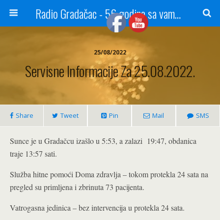
Radio Gradačac - 56 godina sa vama...
25/08/2022
Servisne Informacije Za 25.08.2022.
Share
Tweet
Pin
Mail
SMS
Sunce je u Gradačcu izašlo u 5:53, a zalazi 19:47, obdanica
traje 13:57 sati.
Služba hitne pomoći Doma zdravlja – tokom protekla 24 sata na
pregled su primljena i zbrinuta 73 pacijenta.
Vatrogasna jedinica – bez intervencija u protekla 24 sata.