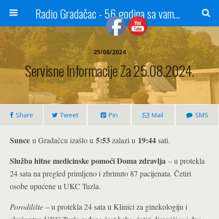
Radio Gradačac - 56 godina sa vama...
25/08/2024
Servisne Informacije Za 25.08.2024.
Share
Tweet
Pin
Mail
SMS
Sunce
5:53
19:44
u Gradačcu izašlo u
zalazi u
sati.
Služba hitne medicinske pomoći Doma zdravlja
– u protekla
24 sata na pregled primljeno i zbrinuto 87 pacijenata. Četiri
osobe upućene u UKC Tuzla.
Porodilište
– u protekla 24 sata u Klinici za ginekologiju i