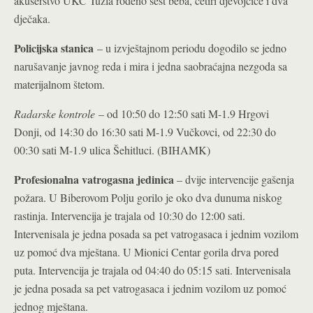
akušerstvo UKC Tuzla rođeno šest beba, četiri djevojčice i dva
dječaka.
Policijska stanica
– u izvještajnom periodu dogodilo se jedno
narušavanje javnog reda i mira i jedna saobraćajna nezgoda sa
materijalnom štetom.
Radarske kontrole
– od 10:50 do 12:50 sati M-1.9 Hrgovi
Donji, od 14:30 do 16:30 sati M-1.9 Vučkovci, od 22:30 do
00:30 sati M-1.9 ulica Šehitluci. (BIHAMK)
Profesionalna vatrogasna jedinica
– dvije intervencije gašenja
požara. U Biberovom Polju gorilo je oko dva dunuma niskog
rastinja. Intervencija je trajala od 10:30 do 12:00 sati.
Intervenisala je jedna posada sa pet vatrogasaca i jednim vozilom
uz pomoć dva mještana. U Mionici Centar gorila drva pored
puta. Intervencija je trajala od 04:40 do 05:15 sati. Intervenisala
je jedna posada sa pet vatrogasaca i jednim vozilom uz pomoć
jednog mještana.