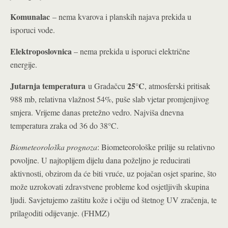
Komunalac
– nema kvarova i planskih najava prekida u
isporuci vode.
Elektroposlovnica
– nema prekida u isporuci električne
energije.
Jutarnja temperatura
25°C
u Gradačcu
, atmosferski pritisak
988 mb, relativna vlažnost 54%, puše slab vjetar promjenjivog
smjera. Vrijeme danas pretežno vedro. Najviša dnevna
temperatura zraka od 36 do 38°C.
Biometeorološka prognoza
: Biometeorološke prilije su relativno
povoljne. U najtoplijem dijelu dana poželjno je reducirati
aktivnosti, obzirom da će biti vruće, uz pojačan osjet sparine, što
može uzrokovati zdravstvene probleme kod osjetljivih skupina
ljudi. Savjetujemo zaštitu kože i očiju od štetnog UV zračenja, te
prilagoditi odijevanje. (FHMZ)