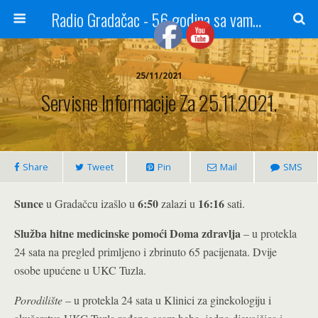
Radio Gradačac - 56 godina sa vama...
25/11/2021
Servisne Informacije Za 25.11.2021.
Share
Tweet
Pin
Mail
SMS
Sunce
6:50
16:16
u Gradačcu izašlo u
zalazi u
sati.
Služba hitne medicinske pomoći Doma zdravlja
– u protekla
24 sata na pregled primljeno i zbrinuto 65 pacijenata. Dvije
osobe upućene u UKC Tuzla.
Porodilište
– u protekla 24 sata u Klinici za ginekologiju i