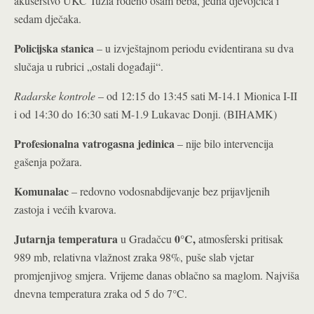
akušerstvo UKC Tuzla rođeno osam beba, jedna djevojčica i
sedam dječaka.
Policijska stanica
– u izvještajnom periodu evidentirana su dva
slučaja u rubrici „ostali događaji“.
Radarske kontrole
– od 12:15 do 13:45 sati M-14.1 Mionica I-II
i od 14:30 do 16:30 sati M-1.9 Lukavac Donji. (BIHAMK)
Profesionalna vatrogasna jedinica
– nije bilo intervencija
gašenja požara.
Komunalac
– redovno vodosnabdijevanje bez prijavljenih
zastoja i većih kvarova.
Jutarnja temperatura
0°C
,
u Gradačcu
atmosferski pritisak
989 mb, relativna vlažnost zraka 98%, puše slab vjetar
promjenjivog smjera. Vrijeme danas oblačno sa maglom. Najviša
dnevna temperatura zraka od 5 do 7°C.