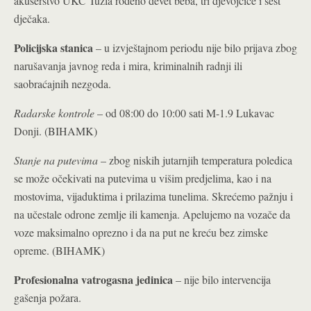
akušerstvo UKC Tuzla rođeno devet beba, tri djevojčice i šest
dječaka.
Policijska stanica
– u izvještajnom periodu nije bilo prijava zbog
narušavanja javnog reda i mira, kriminalnih radnji ili
saobraćajnih nezgoda.
Radarske kontrole
– od 08:00 do 10:00 sati M-1.9 Lukavac
Donji. (BIHAMK)
Stanje na putevima
– zbog niskih jutarnjih temperatura poledica
se može očekivati na putevima u višim predjelima, kao i na
mostovima, vijaduktima i prilazima tunelima. Skrećemo pažnju i
na učestale odrone zemlje ili kamenja. Apelujemo na vozače da
voze maksimalno oprezno i da na put ne kreću bez zimske
opreme. (BIHAMK)
Profesionalna vatrogasna jedinica
– nije bilo intervencija
gašenja požara.