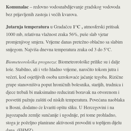
Komunalac
– redovno vodosnabdijevanje gradskog vodovoda
bez prijavljenih zastoja i većih kvarova.
Jutarnja temperatura
1°C
,
u Gradačcu
atmosferski pritisak
1000 mb, relativna vlažnost zraka 56%, puše slab vjetar
promjenjivog smjera. Vrijeme danas pretežno oblačno sa slabim
snijegom. Najviša dnevna temperatura zraka od 3 do 5°C.
Biometeorološka prognoza
: Biometeorološke prilike su i dalje
loše. Stabilno, ali i vrlo hladno vrijeme, naročito tokom jutra i
večeri, kod osjetljivih osoba uzrokovaće jačanje tegoba. Rizične
grupe stanovništva poput hroničnih bolesnika, starijih, trudnica i
djece trebali bi maksimalno reducirati boravak na otvorenom i
posvetiti pažnju zaštiti od niskih temperatura. Povećana naoblaka
u Bosni, dodatno će kvariti opštu sliku. U Hercegovini i na
jugozapadu zemlje sunčanije i ugodnije, pri tome prohladno,
stoga je poželjno planirane aktivnosti provoditi u toplijem dijelu
dana. (FHMZ)