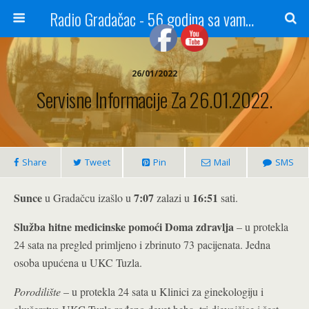
Radio Gradačac - 56 godina sa vama...
26/01/2022
Servisne Informacije Za 26.01.2022.
Share
Tweet
Pin
Mail
SMS
Sunce
7:07
16:51
u Gradačcu izašlo u
zalazi u
sati.
Služba hitne medicinske pomoći Doma zdravlja
– u protekla
24 sata na pregled primljeno i zbrinuto 73 pacijenata. Jedna
osoba upućena u UKC Tuzla.
Porodilište
– u protekla 24 sata u Klinici za ginekologiju i