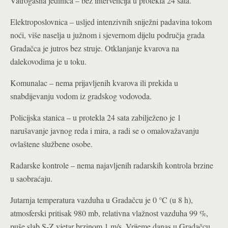
Vatrogasna jedinica – bez intervencija u protekla 24 sata.
Elektroposlovnica – usljed intenzivnih sniježni padavina tokom
noći, više naselja u južnom i sjevernom dijelu područja grada
Gradačca je jutros bez struje. Otklanjanje kvarova na
dalekovodima je u toku.
Komunalac – nema prijavljenih kvarova ili prekida u
snabdijevanju vodom iz gradskog vodovoda.
Policijska stanica – u protekla 24 sata zabilježeno je 1
narušavanje javnog reda i mira, a radi se o omalovažavanju
ovlaštene službene osobe.
Radarske kontrole – nema najavljenih radarskih kontrola brzine
u saobraćaju.
Jutarnja temperatura vazduha u Gradačcu je 0 °C (u 8 h),
atmosferski pritisak 980 mb, relativna vlažnost vazduha 99 %,
puše slab S-Z vjetar brzinom 1 m/s. Vrijeme danas u Gradačcu