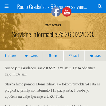
Radio Gradačac - 56 godina sa vama...
26/02/2023
Servisne Informacije Za 26.02.2023.
Share
Tweet
Pin
Mail
SMS
Sunce je u Gradačcu izašlo u 6:25, a zalazi u 17:34 obdanica
traje 11:09 sati.
Služba hitne pomoći Doma zdravlja – tokom protekla 24 sata na
pregled je primljeno i zbrinuto 115 pacijenata, 1 osoba je
upućena na dalje liječenje u UKC Tuzla.