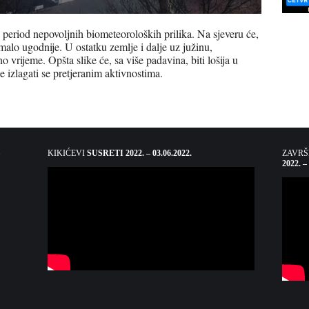
period nepovoljnih biometeoroloških prilika. Na sjeveru će,
 malo ugodnije. U ostatku zemlje i dalje uz južinu,
 vrijeme. Opšta slike će, sa više padavina, biti lošija u
 izlagati se pretjeranim aktivnostima.
KIKIĆEVI
SUSRETI 2022. – 03.06.2022.
ZAVR
2022. –