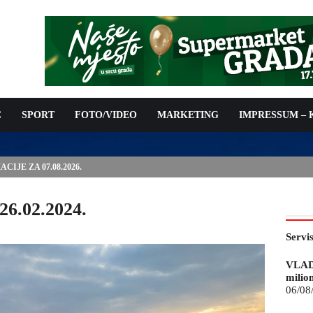
C
SPORT
FOTO/VIDEO
MARKETING
IMPRESSUM –
ISAN UGOVOR: 6,9 MILIONA KM ZA VODOSNABDIJEVANJE
26.02.2024.
Servi
VLAD
milio
06/08