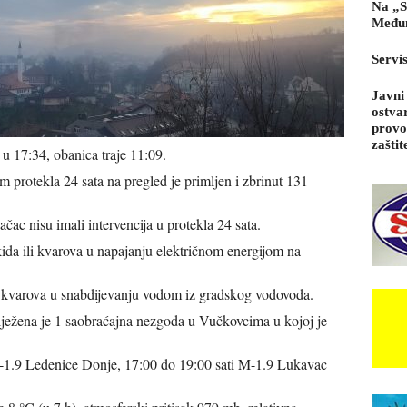
Na „S
Međun
Servi
Javni
ostva
provo
zaštit
 u 17:34, obanica traje 11:09.
protekla 24 sata na pregled je primljen i zbrinut 131
ac nisu imali intervencija u protekla 24 sata.
ida ili kvarova u napajanju električnom energijom na
i kvarova u snabdijevanju vodom iz gradskog vodovoda.
bilježena je 1 saobraćajna nezgoda u Vučkovcima u kojoj je
M-1.9 Ledenice Donje, 17:00 do 19:00 sati M-1.9 Lukavac