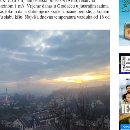
8 °C (u 7 h), atmosferski pritisak 979 mb, relativna
brzinom 1 m/s. Vrijeme danas u Gradačcu u jutarnjim satima
e, tokom dana stabilnije uz kraće sunčane periode, a krajem
u slabu kišu. Najviša dnevna temperatura vazduha od 18 od