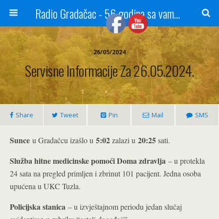
Radio Gradačac - 56 godina sa vama...
26/05/2024
Servisne Informacije Za 26.05.2024.
Share
Tweet
Pin
Mail
SMS
Sunce
5:02
20:25
u Gradačcu izašlo u
zalazi u
sati.
Služba hitne medicinske pomoći Doma zdravlja
– u protekla
24 sata na pregled primljen i zbrinut 101 pacijent. Jedna osoba
upućena u UKC Tuzla.
Policijska stanica
– u izvještajnom periodu jedan slučaj