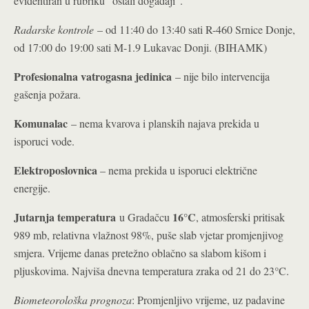
evidentiran u rubriku “ostali događaji”.
Radarske kontrole
– od 11:40 do 13:40 sati R-460 Srnice Donje,
od 17:00 do 19:00 sati M-1.9 Lukavac Donji. (BIHAMK)
Profesionalna vatrogasna jedinica
– nije bilo intervencija
gašenja požara.
Komunalac
– nema kvarova i planskih najava prekida u
isporuci vode.
Elektroposlovnica
– nema prekida u isporuci električne
energije.
Jutarnja temperatura
16°C
u Gradačcu
, atmosferski pritisak
989 mb, relativna vlažnost 98%, puše slab vjetar promjenjivog
smjera. Vrijeme danas pretežno oblačno sa slabom kišom i
pljuskovima. Najviša dnevna temperatura zraka od 21 do 23°C.
Biometeorološka prognoza
: Promjenljivo vrijeme, uz padavine