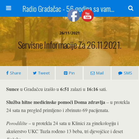
Radio Gradačac - 56 godina sa vama...
26/11/2021
Servisne Informacije Za 26.11.2021.
Share
Tweet
Pin
Mail
SMS
Sunce
6:51
16:16
u Gradačcu izašlo u
zalazi u
sati.
Služba hitne medicinske pomoći Doma zdravlja
– u protekla
24 sata na pregled primljeno i zbrinuto 69 pacijenata.
Porodilište
– u protekla 24 sata u Klinici za ginekologiju i
akušerstvo UKC Tuzla rođeno 13 beba, tri djevojčice i deset