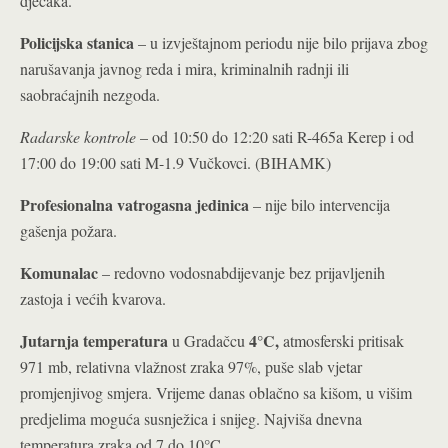
dječaka.
Policijska stanica
– u izvještajnom periodu nije bilo prijava zbog
narušavanja javnog reda i mira, kriminalnih radnji ili
saobraćajnih nezgoda.
Radarske kontrole
– od 10:50 do 12:20 sati R-465a Kerep i od
17:00 do 19:00 sati M-1.9 Vučkovci. (BIHAMK)
Profesionalna vatrogasna jedinica
– nije bilo intervencija
gašenja požara.
Komunalac
– redovno vodosnabdijevanje bez prijavljenih
zastoja i većih kvarova.
Jutarnja temperatura
4°C
,
u Gradačcu
atmosferski pritisak
971 mb, relativna vlažnost zraka 97%, puše slab vjetar
promjenjivog smjera. Vrijeme danas oblačno sa kišom, u višim
predjelima moguća susnježica i snijeg. Najviša dnevna
temperatura zraka od 7 do 10°C.