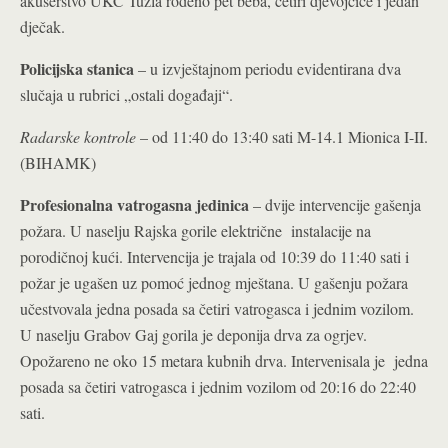
akušerstvo UKC Tuzla rođeno pet beba, četiri djevojčice i jedan
dječak.
Policijska stanica
– u izvještajnom periodu evidentirana dva
slučaja u rubrici „ostali događaji“.
Radarske kontrole
– od 11:40 do 13:40 sati M-14.1 Mionica I-II.
(BIHAMK)
Profesionalna vatrogasna jedinica
– dvije intervencije gašenja
požara. U naselju Rajska gorile električne instalacije na
porodičnoj kući. Intervencija je trajala od 10:39 do 11:40 sati i
požar je ugašen uz pomoć jednog mještana. U gašenju požara
učestvovala jedna posada sa četiri vatrogasca i jednim vozilom.
U naselju Grabov Gaj gorila je deponija drva za ogrjev.
Opožareno ne oko 15 metara kubnih drva. Intervenisala je jedna
posada sa četiri vatrogasca i jednim vozilom od 20:16 do 22:40
sati.