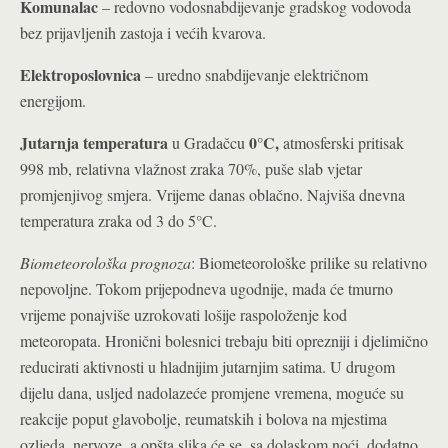
Komunalac
– redovno vodosnabdijevanje gradskog vodovoda
bez prijavljenih zastoja i većih kvarova.
Elektroposlovnica
– uredno snabdijevanje električnom
energijom.
Jutarnja temperatura
0°C
,
u Gradačcu
atmosferski pritisak
998 mb, relativna vlažnost zraka 70%, puše slab vjetar
promjenjivog smjera. Vrijeme danas oblačno. Najviša dnevna
temperatura zraka od 3 do 5°C.
Biometeorološka prognoza
: Biometeorološke prilike su relativno
nepovoljne. Tokom prijepodneva ugodnije, mada će tmurno
vrijeme ponajviše uzrokovati lošije raspoloženje kod
meteoropata. Hronični bolesnici trebaju biti oprezniji i djelimično
reducirati aktivnosti u hladnijim jutarnjim satima. U drugom
dijelu dana, usljed nadolazeće promjene vremena, moguće su
reakcije poput glavobolje, reumatskih i bolova na mjestima
ozljeda, nervoze, a opšta slika će se, sa dolaskom noći, dodatno