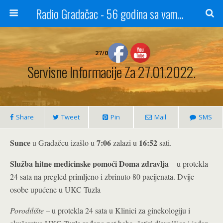
Radio Gradačac - 56 godina sa vama...
27/01/2022
Servisne Informacije Za 27.01.2022.
Share
Tweet
Pin
Mail
SMS
Sunce
7:06
16:52
u Gradačcu izašlo u
zalazi u
sati.
Služba hitne medicinske pomoći Doma zdravlja
– u protekla
24 sata na pregled primljeno i zbrinuto 80 pacijenata. Dvije
osobe upućene u UKC Tuzla
Porodilište
– u protekla 24 sata u Klinici za ginekologiju i