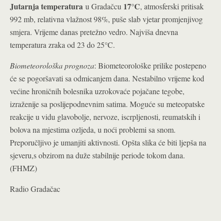
Jutarnja temperatura
17°C
u Gradačcu
, atmosferski pritisak
992 mb, relativna vlažnost 98%, puše slab vjetar promjenjivog
smjera. Vrijeme danas pretežno vedro. Najviša dnevna
temperatura zraka od 23 do 25°C.
Biometeorološka prognoza
: Biometeorološke prilike postepeno
će se pogoršavati sa odmicanjem dana. Nestabilno vrijeme kod
većine hroničnih bolesnika uzrokovaće pojačane tegobe,
izraženije sa poslijepodnevnim satima. Moguće su meteopatske
reakcije u vidu glavobolje, nervoze, iscrpljenosti, reumatskih i
bolova na mjestima ozljeda, u noći problemi sa snom.
Preporučljivo je umanjiti aktivnosti. Opšta slika će biti ljepša na
sjeveru,s obzirom na duže stabilnije periode tokom dana.
(FHMZ)
Radio Gradačac