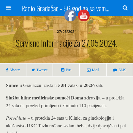
Radio Gradačac - 56 godina sa vama...
27/05/2024
Servisne Informacije Za 27.05.2024.
Share
Tweet
Pin
Mail
SMS
Sunce
5:01
20:26
u Gradačcu izašlo u
zalazi u
sati.
Služba hitne medicinske pomoći Doma zdravlja
– u protekla
24 sata na pregled primljeno i zbrinuto 110 pacijenata.
Porodilište
– u protekla 24 sata u Klinici za ginekologiju i
akušerstvo UKC Tuzla rođeno sedam beba, dvije djevojčice i pet