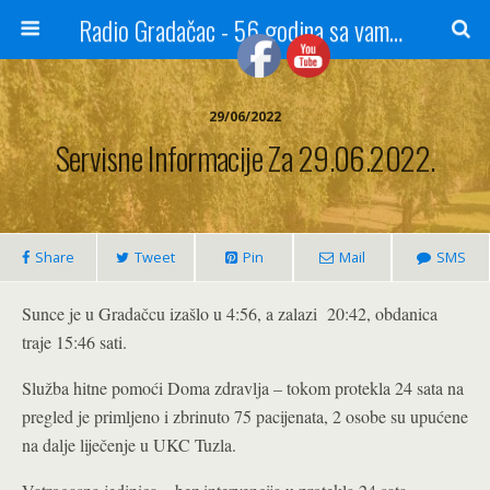
Radio Gradačac - 56 godina sa vama...
29/06/2022
Servisne Informacije Za 29.06.2022.
Share
Tweet
Pin
Mail
SMS
Sunce je u Gradačcu izašlo u 4:56, a zalazi 20:42, obdanica
traje 15:46 sati.
Služba hitne pomoći Doma zdravlja – tokom protekla 24 sata na
pregled je primljeno i zbrinuto 75 pacijenata, 2 osobe su upućene
na dalje liječenje u UKC Tuzla.