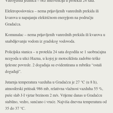
Vatrogasna jedinica – bez intervencija u protekla 24 sata.
Elektroposlovnica – nema prijavljenih vanrednih prekida ili
kvarova u napajanju električnom energijom na području
Gradačca.
Komunalac – nema prijavljenih vanrednih prekida ili kvarova u
snabdijevanju vodom iz gradskog vodovoda.
Policijska stanica – u protekla 24 sata dogodila se 1 saobraćajna
nezgoda u ulici Hazna, u kojoj je motociklista zadobio teške
tjelesne povrede. 2 događaja su evidentirana u rubriku “ostali
događaji”.
Jutarnja temperatura vazduha u Gradačcu je 27 °C (u 8 h),
atmosferski pritisak 986 mb, relativna vlažnost vazduha 55 %,
puše slab J-I vjetar brzinom 2 m/s. Vrijeme danas u Gradačcu
stabilno, vedro, sunčano i vruće. Najviša dnevna temperatura od
35 do 37 °C.