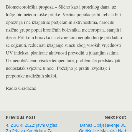
Biometeorološka progoza – Slično kao i proteklog dana, uz
lošije biometeorološke prilike. Većina populacije bi trebala biti
opreznija i ne izlagati se pretjeranim aktivnostima, naročito
rizične grupe poput hroničnih bolesnika, meteoropata, starijih i
djece. Prilikom boravka na otvorenom neophodno je prikladno
se odjenuti, reducirati izlaganje suncu zbog visokih vrijednosti
UV indeksa, planirane aktivnosti provoditi u jutarnjim satima.
Uz neuobičajeno visoke temperature, problem će predstavljati i
nedostatak svježine u noći. Poželjno je pratiti izvještaje i
preporuke nadležnih službi.
Radio Gradačac
Previous Post
Next Post
IZBORI 2022: Javni Oglas
Danas Obilježavenje 30.
Za Prijavu Kandidata Za
Godišnjice Masakra Nad