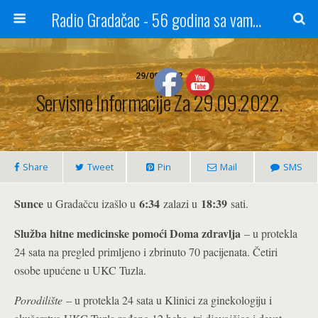
Radio Gradačac - 56 godina sa vama...
29/09/2022
Servisne Informacije Za 29.09.2022.
Share
Tweet
Pin
Mail
SMS
Sunce
6:34
18:39
u Gradačcu izašlo u
zalazi u
sati.
Služba hitne medicinske pomoći Doma zdravlja
– u protekla
24 sata na pregled primljeno i zbrinuto 70 pacijenata. Četiri
osobe upućene u UKC Tuzla.
Porodilište
– u protekla 24 sata u Klinici za ginekologiju i