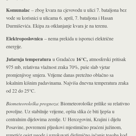
Komunalac
– zbog kvara na cjevovodu u ulici 7. bataljona bez
vode su korisnici u ulicama 6. april, 7. bataljona i Hasan
Durmiševića. Ekipa za otklanjanje kvara je na terenu.
Elektroposlovnica
– nema prekida u isporuci električne
energije.
Jutarnja temperatura
16°C,
u Gradačcu
atmosferski pritisak
975 mb, relativna vlažnost zraka 70%, puše slab vjetar
promjenjivog smjera. Vrijeme danas pretežno oblačno sa
lokalnim kišnim padavinama. Najviša dnevna temperatura zraka
°
od 22 do 25
C.
Biometeorološka prognoza
: Biometeorološke prilike su relativno
povoljne. Uz stabilnije vrijeme, opšta slika će biti ljepša u
centralnim dijelovima zemlje. U Hercegovini, Krajini i dijelu
Posavine, povremeni pljuskovi mjestimično praćeni južinom,
remetiće osjet ugode i uzrokovati djelimično jačanje tegoba kod