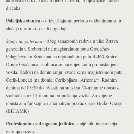
akušerstvo UKC Tuzla rođeno 12 beba, tri djevojčice i devet
dječaka.
Policijska stanica
– u izvještajnom periodu evidantirana su tri
slučaja u rubrici „ostali događaji“.
Stanje na putevima
– zbog sanacionih radova u ulici Žrtava
genocida u Srebrenici na magistralnom putu Gradačac-
Pelagićevo i u Srnicama na regionalnom putu R-460 Srnice
Donje-Gračanica, saobraća se naizmjeničnim propuštanjem
vozila. Radovi na deminiranju izvode se na magistralnom putu
Cerik-Lončari (na dionici Cerik-pijaca „Arizona“). Radnim
danima od 08:30 do 16 sati, na snazi su 30-minutne obustave
saobraćaja uz 15-minutna propuštanja vozila. Za vrijeme
obustave u funkciji je i alternativni pravac Cerik-Brčko-Orašje.
(BIHAMK)
Profesionalna vatrogasna jedinica
– nije bilo intervencija
gašenja požara.